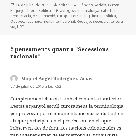
Publicat
Autor
Categories
16 de juliol de 2015
editor
Ciències Socials
,
Ferran
e
d
l
p
el
Etiquetes
Requejo
,
Teoria Política
autogovern
,
Catalunya
,
catedràtic
,
b
o
a
democràcia
,
desconnexió
,
Europa
,
Ferran
,
legitimitat
,
Política
,
Quebec
,
reconeixement internacional
,
Requejo
,
secessió
,
tercera
o
n
rt
via
,
UPF
o
ei
k
x
2 pensaments quant a “Secessions
racionals”
Miquel Angel Rodríguez-Arias
ha
dit:
27 de juliol de 2015 a les 7:52
Completament d’acord amb el comentari anterior.
L’estat espanyol escull curosament la terminologia
per provocar possicionaments inconscients tant en
els que participen en el procés com en els que
l’observen des de fora. Les nacions colonitzades es
van independitzar de les metròpolis, ningú diria