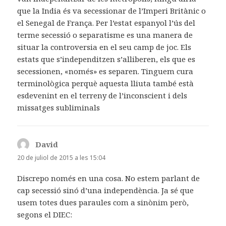
que la India és va secessionar de l’Imperi Britànic o
el Senegal de França. Per l’estat espanyol l’ús del
terme secessió o separatisme es una manera de
situar la controversia en el seu camp de joc. Els
estats que s’independitzen s’alliberen, els que es
secessionen, «només» es separen. Tinguem cura
terminològica perquè aquesta lliuta també està
esdevenint en el terreny de l’inconscient i dels
missatges subliminals
David
ha
dit:
20 de juliol de 2015 a les 15:04
Discrepo només en una cosa. No estem parlant de
cap secessió sinó d’una independència. Ja sé que
usem totes dues paraules com a sinònim però,
segons el DIEC: