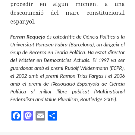
procedir en algun moment a una
desconnexió del marc constitucional
espanyol.
Ferran Requejo
és catedràtic de Ciència Política a la
Universitat Pompeu Fabra (Barcelona), on dirigeix el
Grup de Recerca en Teoria Política. Ha estat director
del Màster en Democràcies Actuals. El 1997 va ser
guardonat amb el premi Rudolf Wildenmann (ECPR),
el 2002 amb el premi Ramon Trias Fargas i el 2006
amb el premi de l’Associació Espanyola de Ciència
Política al millor llibre publicat (Multinational
Federalism and Value Pluralism, Routledge 2005).
F
M
E
C
a
as
m
o
c
to
ai
m