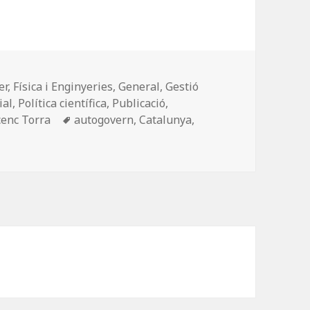
er
,
Física i Enginyeries
,
General
,
Gestió
ial
,
Política científica
,
Publicació
,
Etiquetes
cenc Torra
autogovern
,
Catalunya
,