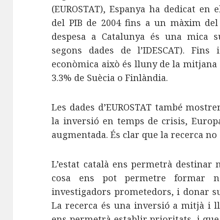
(EUROSTAT), Espanya ha dedicat en el
del PIB de 2004 fins a un màxim del 
despesa a Catalunya és una mica su
segons dades de l’IDESCAT). Fins 
econòmica això és lluny de la mitjana 
3.3% de Suècia o Finlàndia.
Les dades d’EUROSTAT també mostren
la inversió en temps de crisis, Europ
augmentada. És clar que la recerca no 
L’estat català ens permetrà destinar 
cosa ens pot permetre formar no
investigadors prometedors, i donar su
La recerca és una inversió a mitjà i l
ens permetrà establir prioritats, i que