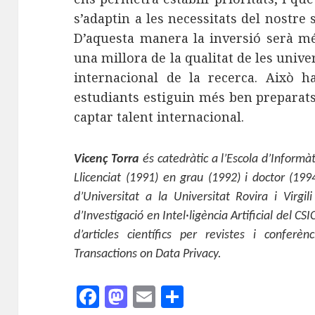
s’adaptin a les necessitats del nostre 
D’aquesta manera la inversió serà més
una millora de la qualitat de les univer
internacional de la recerca. Això 
estudiants estiguin més ben preparats
captar talent internacional.
Vicenç Torra
és catedràtic a l’Escola d’Informà
Llicenciat (1991) en grau (1992) i doctor (199
d’Universitat a la Universitat Rovira i Virgili
d’Investigació en Intel·ligència Artificial del CS
d’articles científics per revistes i conferè
Transactions on Data Privacy.
F
M
E
C