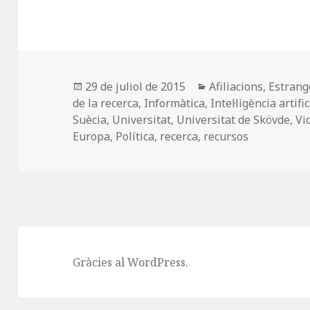
a
as
m
o
c
to
ai
m
e
d
l
p
b
o
a
o
n
rt
Publicat
Categories
29 de juliol de 2015
Afiliacions
,
Estrang
el
de la recerca
,
Informàtica
,
Intel·ligència artific
o
ei
Suècia
,
Universitat
,
Universitat de Skövde
,
Vi
k
x
Europa
,
Política
,
recerca
,
recursos
Gràcies al WordPress.