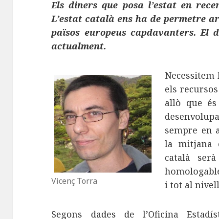
Els diners que posa l’estat en rece
L’estat català ens ha de permetre arr
països europeus capdavanters. El d
actualment.
Necessitem l
els recursos
allò que és
desenvolu
sempre en a
la mitjana
català serà
homologable
Vicenç Torra
i tot al nive
Segons dades de l’Oficina Estadí