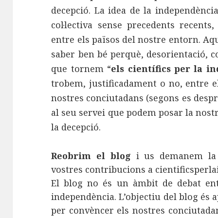
decepció. La idea de la independència
col·lectiva sense precedents recents
entre els països del nostre entorn. Aqu
saber ben bé perquè, desorientació, c
que tornem “
els científics per la 
trobem, justificadament o no, entre el
nostres conciutadans (segons es desprè
al seu servei que podem posar la nost
la decepció.
Reobrim el blog
i us demanem la v
vostres contribucions a cientificsper
El blog no és un àmbit de debat entr
independència. L’objectiu del blog és
per convèncer els nostres conciutada