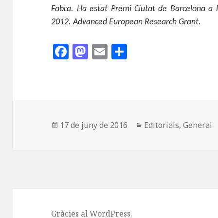
Fabra. Ha estat Premi Ciutat de Barcelona a la
2012. Advanced European Research Grant.
F
M
E
C
a
as
m
o
c
to
ai
m
e
d
l
p
b
o
a
o
n
rt
Publicat
Categories
17 de juny de 2016
Editorials
,
General
el
o
ei
k
x
Gràcies al WordPress.