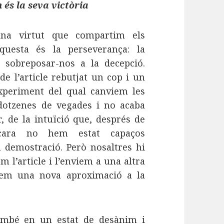
és la seva victòria
na virtut que compartim els
 aquesta és la perseverança: la
e sobreposar-nos a la decepció.
e l’article rebutjat un cop i un
’experiment del qual canviem les
dotzenes de vegades i no acaba
, de la intuïció que, després de
cara no hem estat capaços
n demostració. Però nosaltres hi
m l’article i l’enviem a una altra
ntem una nova aproximació a la
ambé en un estat de desànim i