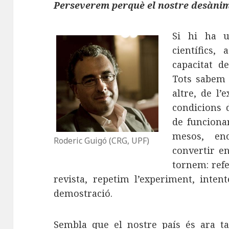
Perseverem perquè el nostre desànim 
Si hi ha u
científics,
capacitat d
Tots sabem d
altre, de l
condicions 
de funcionar
mesos, en
Roderic Guigó (CRG, UPF)
convertir e
tornem: refe
revista, repetim l’experiment, inte
demostració.
Sembla que el nostre país és ara t