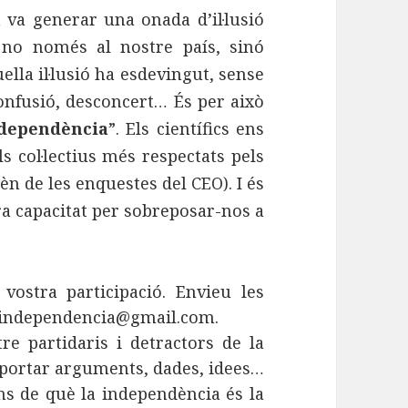
 va generar una onada d’il·lusió
, no només al nostre país, sinó
ella il·lusió ha esdevingut, sense
onfusió, desconcert… És per això
independència
”. Els científics ens
s col·lectius més respectats pels
n de les enquestes del CEO). I és
ra capacitat per sobreposar-nos a
ostra participació. Envieu les
laindependencia@gmail.com.
e partidaris i detractors de la
 aportar arguments, dades, idees…
ns de què la independència és la