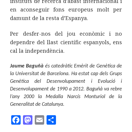
instituts de recerca d’abast internacional i
en aconseguir fons europeus molt per
damunt de la resta d’Espanya.
Per desfer-nos del jou econòmic i no
dependre del llast científic espanyols, ens
cal la independència.
Jaume Baguñà
és catedràtic Emèrit de Genètica de
la Universitat de Barcelona. Ha estat cap dels Grups
Genètica del Desenvolupament i Evolució i
Desenvolupament de 1990 a 2012. Baguñà va rebre
l’any 2000 la Medalla Narcís Monturiol de la
Generalitat de Catalunya.
F
M
E
C
a
as
m
o