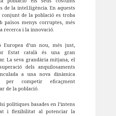
a població els seus costums
de la intel.ligència. En aquests
l conjunt de la població es troba
mb països menys corruptes, més
a recerca i la innovació.
ió Europea d’un nou, més just,
or Estat català és una gran
ar. La seva grandària mitjana, el
 superació dels anquilosaments
 vinculada a una nova dinàmica
 per competir eficaçment
ar de la població.
si polítiques basades en l’intens
 i flexibilitat al potenciar la