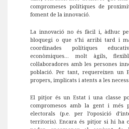
compromeses polítiques de proximit
foment de la innovació.
La innovació no és fàcil i, àdhuc p
bloquegi o que s’hi arribi tard i m
coordinades polítiques educativ
econòmiques… molt àgils, flexib
col·laboradores amb les persones inn
població. Per tant, requereixen un E
propers, implicats i atents a les necess
El pitjor és un Estat i una classe po
compromesos amb la gent i més pre
electorals (p.e. per l’oposició d’in
territoris). Encara és pitjor si hi ha 