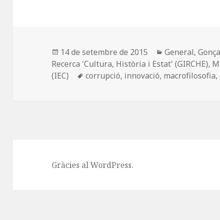
c
to
ai
m
e
d
l
p
b
o
a
o
n
rt
Publicat
Categories
14 de setembre de 2015
General
,
Gonça
el
Recerca 'Cultura
,
Història i Estat' (GIRCHE)
,
Ma
o
ei
Etiquetes
(IEC)
corrupció
,
innovació
,
macrofilosofia
,
k
x
Gràcies al WordPress.