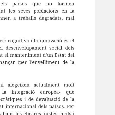
 els països que no formen
nt les seves poblacions en la
emnen a treballs degradats, mal
ió cognitiva i la innovació és el
el desenvolupament social dels
ent el manteniment d’un Estat del
ançar (per l’envelliment de la
hi afegeixen actualment molt
m la integració europea- que
ocràtiques i de devaluació de la
t internacional dels països. Per
ans les eficaces, justes, àgils i