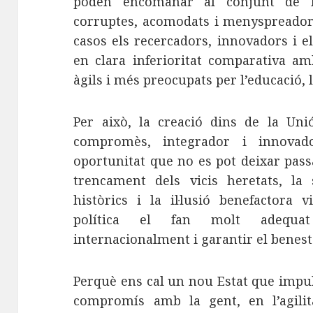
poden encomanar al conjunt de l
corruptes, acomodats i menyspreadors 
casos els recercadors, innovadors i e
en clara inferioritat comparativa a
àgils i més preocupats per l’educació, l
Per això, la creació dins de la Un
compromès, integrador i innovad
oportunitat que no es pot deixar pass
trencament dels vicis heretats, la
històrics i la il·lusió benefactora
política el fan molt adequat
internacionalment i garantir el benest
Perquè ens cal un nou Estat que impul
compromís amb la gent, en l’agilitat