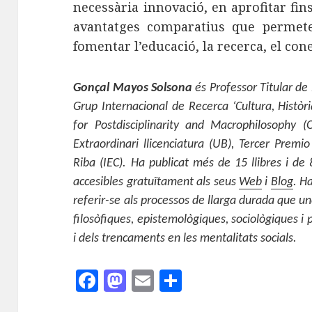
necessària innovació, en aprofitar fins
avantatges comparatius que permeten
fomentar l’educació, la recerca, el co
Gonçal Mayos Solsona
és Professor Titular de 
Grup Internacional de Recerca ‘Cultura, Històr
for Postdisciplinarity and Macrophilosophy (
Extraordinari llicenciatura (UB), Tercer Premi
Riba (IEC). Ha publicat més de 15 llibres i de 
accesibles gratuïtament als seus
Web
i
Blog
. H
referir-se als processos de llarga durada que un
filosòfiques, epistemològiques, sociològiques i 
i dels trencaments en les mentalitats socials.
F
M
E
C
a
as
m
o