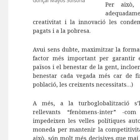
Gonçal Mayos Solsona
Per això,
adequadame
creativitat i la innovació les cond
pagats i a la pobresa.
Avui sens dubte, maximitzar la formac
factor més important per garantir 
països i el benestar de la gent, inclo
benestar cada vegada més car de fin
població, les creixents necessitats…)
A més, a la turboglobalització s’
rellevants “fenòmens-inter” -co
impedeixen les velles polítiques aut
moneda per mantenir la competitivita
això, són molt més decisives que mai ab