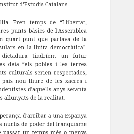
Institut d’Estudis Catalans.
lia. Eren temps de “Llibertat,
tres punts bàsics de l’Assemblea
n quart punt que parlava de la
sulars en la lluita democràtica”.
dictadura tindríem un futur
s deia “els pobles i les terres
ts culturals serien respectades,
país nou lliure de les xacres i
ndentistes d’aquells anys setanta
 allunyats de la realitat.
esperança d’arribar a una Espanya
ls nuclis de poder del franquisme
de passar un temps més o menys