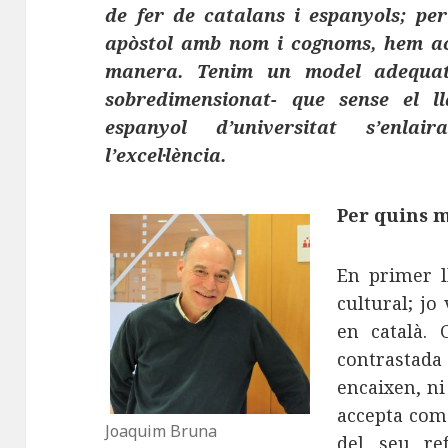
de fer de catalans i espanyols; pe
apòstol amb nom i cognoms, hem aco
manera. Tenim un model adequat
sobredimensionat- que sense el l
espanyol d’universitat s’enla
l’excel·lència.
Per quins m
En primer l
cultural; jo
en català. 
contrastad
encaixen, n
accepta com
Joaquim Bruna
del seu re