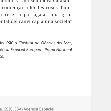
conòmics. Una República Catalana
r començar a fer les coses d’una
la recerca pot agafar una gran
tal del canvi cap a una societat
el CSIC a l’Institut de Ciències del Mar,
gència Espacial Europea i Premi Nacional
ca.
a
,
CSIC
,
ESA (Agència Espacial