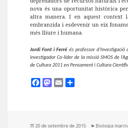
depredadors de recursos naturals i e
nova és una oportunitat històrica pe
altra manera. I en aquest context 
embranzida i esdevenir un eix fonamen
més lliure i humana.
Jordi Font i Ferré
és professor d’Investigació d
investigador Co-líder de la missió SMOS de l’A
de Cultura 2011 en Pensament i Cultura Científi
F
M
E
C
a
as
m
o
c
to
ai
m
e
d
l
p
b
o
a
Publicat
Categories
20 de setembre de 2015
Biologia marin