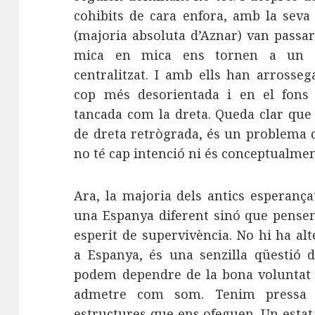
cohibits de cara enfora, amb la seva
(majoria absoluta d’Aznar) van passar 
mica en mica ens tornen a un es
centralitzat. I amb ells han arrosse
cop més desorientada i en el fons 
tancada com la dreta. Queda clar qu
de dreta retrògrada, és un problema d
no té cap intenció ni és conceptualmen
Ara, la majoria dels antics esperanç
una Espanya diferent sinó que pens
esperit de supervivència. No hi ha a
a Espanya, és una senzilla qüestió 
podem dependre de la bona voluntat 
admetre com som. Tenim pressa 
estructures que ens ofeguen. Un estat