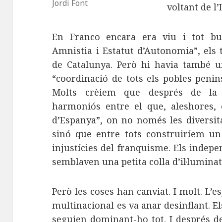
Jordi Font
voltant de l’
En Franco encara era viu i tot bul
Amnistia i Estatut d’Autonomia”, els 
de Catalunya. Però hi havia també u
“coordinació de tots els pobles penin
Molts crèiem que després de la 
harmoniós entre el que, aleshores, e
d’Espanya”, on no només les diversita
sinó que entre tots construiríem un 
injustícies del franquisme. Els indepe
semblaven una petita colla d’il·luminats
Però les coses han canviat. I molt. L’
multinacional es va anar desinflant. E
seguien dominant-ho tot. I després 