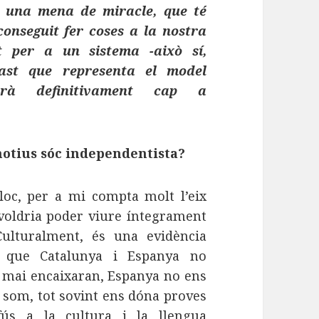
r una mena de miracle, que té
nseguit fer coses a la nostra
 per a un sistema -això sí,
last que representa el model
irarà definitivament cap a
otius sóc independentista?
loc, per a mi compta molt l’eix
 voldria poder viure íntegrament
Culturalment, és una evidència
a que Catalunya i Espanya no
i mai encaixaran, Espanya no ens
 som, tot sovint ens dóna proves
fús a la cultura i la llengua