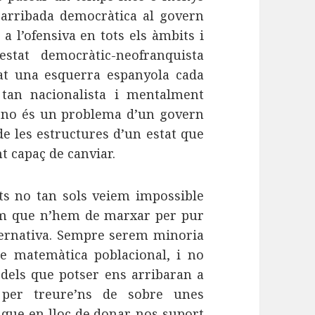
 arribada democràtica al govern
a l’ofensiva en tots els àmbits i
tat democràtic-neofranquista
gat una esquerra espanyola cada
tan nacionalista i mentalment
e no és un problema d’un govern
e les estructures d’un estat que
t capaç de canviar.
ats no tan sols veiem impossible
em que n’hem de marxar per pur
lternativa. Sempre serem minoria
de matemàtica poblacional, i no
dels que potser ens arribaran a
per treure’ns de sobre unes
 que en lloc de donar-nos suport