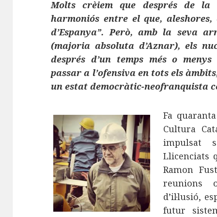
Molts crèiem que després de la 
harmoniós entre el que, aleshores, e
d’Espanya”. Però, amb la seva ar
(majoria absoluta d’Aznar), els nu
després d’un temps més o menys 
passar a l’ofensiva en tots els àmbit
un estat democràtic-neofranquista ce
Fa quaranta
Cultura Cat
impulsat s
Llicenciats
Ramon Fust
reunions o
d’il·lusió, 
futur siste