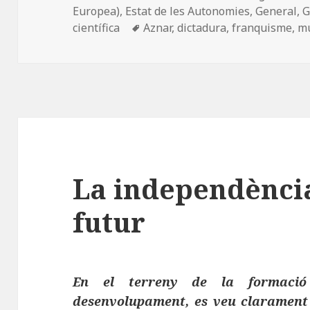
o
n
rt
el
Europea)
,
Estat de les Autonomies
,
General
,
G
o
ei
Etiquetes
científica
Aznar
,
dictadura
,
franquisme
,
mu
k
x
La independència
futur
En el terreny de la formació 
desenvolupament, es veu clarament 