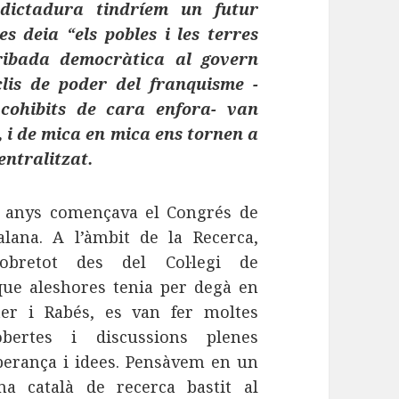
dictadura tindríem un futur
s deia “els pobles i les terres
ribada democràtica al govern
clis de poder del franquisme -
cohibits de cara enfora- van
s, i de mica en mica ens tornen a
ntralitzat.
 anys començava el Congrés de
alana. A l’àmbit de la Recerca,
obretot des del Col·legi de
 que aleshores tenia per degà en
er i Rabés, es van fer moltes
bertes i discussions plenes
esperança i idees. Pensàvem en un
ma català de recerca bastit al