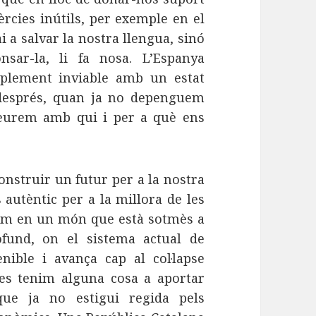
rcies inútils, per exemple en el
 a salvar la nostra llengua, sinó
ar-la, li fa nosa. L’Espanya
mplement inviable amb un estat
 després, quan ja no depenguem
veurem amb qui i per a què ens
onstruir un futur per a la nostra
 autèntic per a la millora de les
Som en un món que està sotmès a
ofund, on el sistema actual de
ible i avança cap al col·lapse
tres tenim alguna cosa a aportar
que ja no estigui regida pels