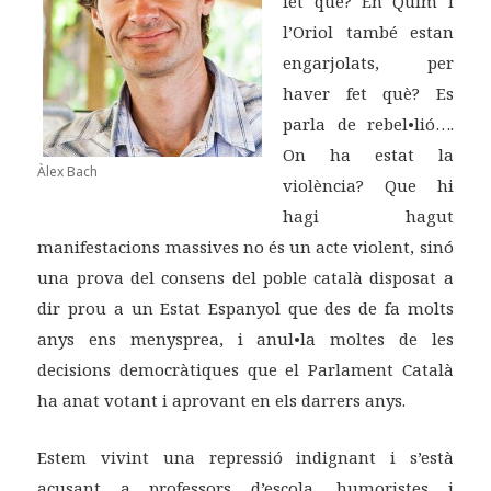
fet què? En Quim i
l’Oriol també estan
engarjolats, per
haver fet què? Es
parla de rebel•lió….
On ha estat la
Àlex Bach
violència? Que hi
hagi hagut
manifestacions massives no és un acte violent, sinó
una prova del consens del poble català disposat a
dir prou a un Estat Espanyol que des de fa molts
anys ens menysprea, i anul•la moltes de les
decisions democràtiques que el Parlament Català
ha anat votant i aprovant en els darrers anys.
Estem vivint una repressió indignant i s’està
acusant a professors d’escola, humoristes i