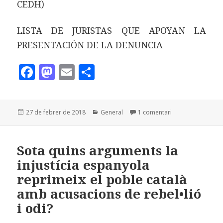
CEDH)
LISTA DE JURISTAS QUE APOYAN LA
PRESENTACIÓN DE LA DENUNCIA
F
M
E
C
a
as
m
o
c
to
ai
m
Publicat
Categories
a Denúncia al Con
27 de febrer de 2018
General
1 comentari
e
d
l
p
el
b
o
a
o
n
rt
Sota quins arguments la
injustícia espanyola
o
ei
reprimeix el poble català
k
x
amb acusacions de rebel•lió
i odi?