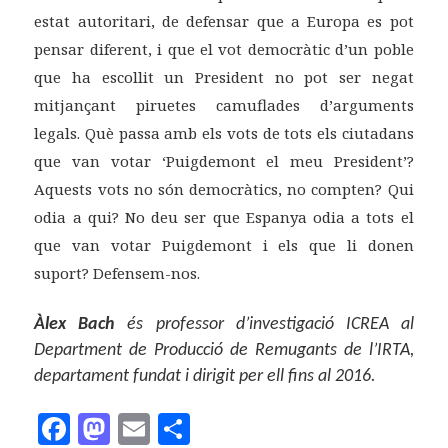
estat autoritari, de defensar que a Europa es pot
pensar diferent, i que el vot democràtic d’un poble
que ha escollit un President no pot ser negat
mitjançant piruetes camuflades d’arguments
legals. Què passa amb els vots de tots els ciutadans
que van votar ‘Puigdemont el meu President’?
Aquests vots no són democràtics, no compten? Qui
odia a qui? No deu ser que Espanya odia a tots el
que van votar Puigdemont i els que li donen
suport? Defensem-nos.
Àlex Bach
és professor d’investigació ICREA al
Department de Producció de Remugants de l’IRTA,
departament fundat i dirigit per ell fins al 2016.
F
M
E
C