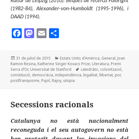
Kultur de Leipzig (2010). Beques de recerca Fulbright
(1982-84), Alexander-von-Humboldt (1995-1996), i
DAAD (1994).
F
M
E
C
a
as
m
o
c
to
ai
m
Publicat
Categories
31 de juliol de 2015
Estats Units d'Amèrica
,
General
,
Joan
e
d
l
p
el
Ramon Resina
,
Katherine Singer Kovacs Prize
,
Literatura
,
Premi
b
o
a
Etiquetes
Serra d’Or
,
Universitat de Stanford
catedràtic
,
colonització
,
constitució
,
democràcia
,
independència
,
legalitat
,
llibertat
,
por
,
o
n
rt
postfranquisme
,
Pujol
,
Rajoy
,
utopia
o
ei
k
x
Secessions racionals
Catalunya no està nacionalment
reconeguda i el seu autogovern no està
ben protegit davant les invasions del