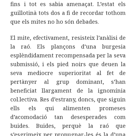
fins i tot es sabia amenaçat. L’estat els
guillotinà tots dos a fi de recordar tothom
que els mites no ho són debades.
El mite, efectivament, resisteix l’anàlisi de
la raó. Els plançons d’una burgesia
esplèndidament recompensada per la seva
submissió, i els pied noirs que deuen la
seva mediocre superioritat al fet de
pertànyer al grup dominant, s’han
beneficiat llargament de la ignomínia
col.lectiva. Res d’estrany, doncs, que siguin
ells els qui alimenten promeses
d’acomodació tan desesperades com
buides. Buides, perquè la raó que
s’esgrimeix per propugnar-les és la d’una