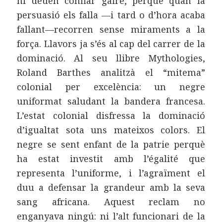
hi deuen confiar gaire, perquè quan la
persuasió els falla —i tard o d’hora acaba
fallant—recorren sense miraments a la
força. Llavors ja s’és al cap del carrer de la
dominació. Al seu llibre Mythologies,
Roland Barthes analitzà el “mitema”
colonial per excelència: un negre
uniformat saludant la bandera francesa.
L’estat colonial disfressa la dominació
d’igualtat sota uns mateixos colors. El
negre se sent enfant de la patrie perquè
ha estat investit amb l’égalité que
representa l’uniforme, i l’agraïment el
duu a defensar la grandeur amb la seva
sang africana. Aquest reclam no
enganyava ningú: ni l’alt funcionari de la