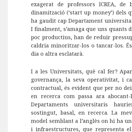
exagerat de professors ICREA, de b
dinamització (‘start up money’) dels 
ha gaudit cap Departament universitar
I finalment, s’amaga que uns quants d
poc productius, han de reduir pressup
caldria minoritzar-los o tancar-los. 
dia o altra esclatarà.
I a les Universitats, què cal fer? Apar
governança, la seva operativitat, i c
contractual, és evident que per no dei
en recerca com passa ara abocant-l
Departaments universitaris haur
sostingut, basal, en recerca. La m
model semblant a l’anglès on hi ha un
i infraestructures, que representa e