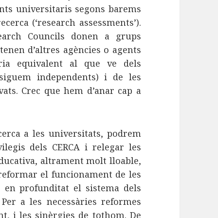
ents universitaris segons barems
recerca (‘research assessments’).
earch Councils donen a grups
tenen d’altres agències o agents
eria equivalent al que ve dels
siguem independents) i de les
ivats. Crec que hem d’anar cap a
rca a les universitats, podrem
vilegis dels CERCA i relegar les
ucativa, altrament molt lloable,
 reformar el funcionament de les
ar en profunditat el sistema dels
Per a les necessàries reformes
nt, i les sinèrgies de tothom. De