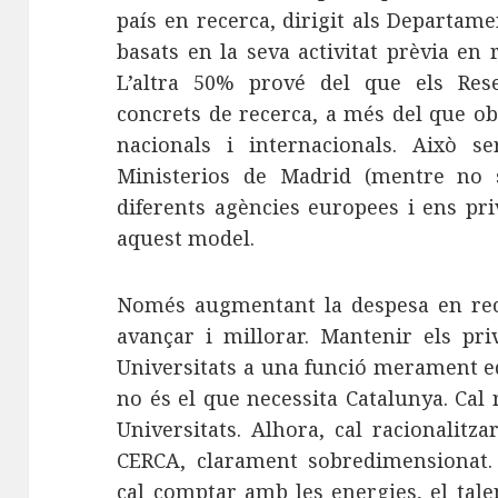
país en recerca, dirigit als Departam
basats en la seva activitat prèvia en 
L’altra 50% prové del que els Res
concrets de recerca, a més del que ob
nacionals i internacionals. Això s
Ministerios de Madrid (mentre no 
diferents agències europees i ens pr
aquest model.
Només augmentant la despesa en rece
avançar i millorar. Mantenir els pri
Universitats a una funció merament ed
no és el que necessita Catalunya. Cal
Universitats. Alhora, cal racionalitz
CERCA, clarament sobredimensionat. 
cal comptar amb les energies, el tale