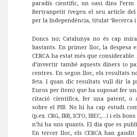
paradís científic, un oasi dins l’erm
Bertranpetit (vegeu el seu article del
per la Independència, titulat ‘Recerca 
Doncs no; Catalunya no és cap mira
bastants. En primer lloc, la despesa 
CERCA ha estat més que considerable.
d’invertir també aquests diners (o part
centres. En segon lloc, els resultats 
feta. I quan dic resultats vull dir la p
Euros per ítem) que ha suposat fer una
citació científica, fer una patent, 
sobre el PIB. No hi ha cap estudi co
(p.ex. CRG, IRB, ICFO, IBEC,…) i els bo
n’hi ha uns quants. El dia que es pub
En tercer lloc, els CERCA han gaudi