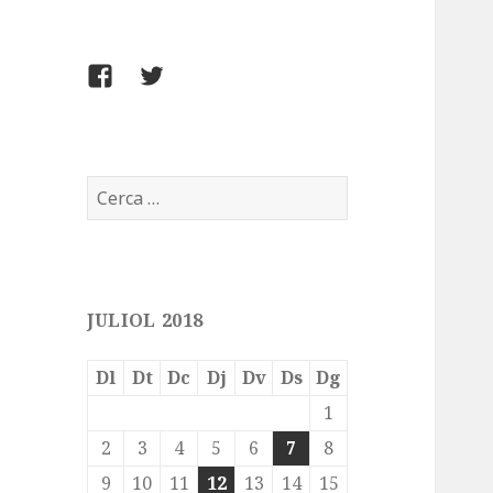
FACEBOOK
TWITTER
Cerca:
JULIOL 2018
Dl
Dt
Dc
Dj
Dv
Ds
Dg
1
2
3
4
5
6
7
8
9
10
11
12
13
14
15