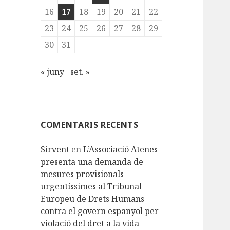
16
17
18
19
20
21
22
23
24
25
26
27
28
29
30
31
« juny
set. »
COMENTARIS RECENTS
Sirvent
en
L’Associació Atenes
presenta una demanda de
mesures provisionals
urgentíssimes al Tribunal
Europeu de Drets Humans
contra el govern espanyol per
violació del dret a la vida