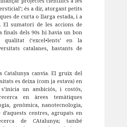
inançar projectes científics a les
rsticial’; és a dir, atorgant petits
ques de curta o llarga estada, i a
t’. El sumatori de les accions de
a finals dels 90s hi havia un bon
ualitat (‘excel•lents’ en la
ersitats catalanes, bastants de
a Catalunya canvia. El gruix del
itats es deixa (com ja estava) en
’inicia un ambiciós, i costós,
ecerca en àrees temàtiques
ogia, genòmica, nanotecnologia,
re d’aquests centres, agrupats en
ecerca de CAtalunya; també