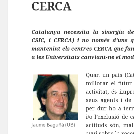
CERCA
Catalunya necessita la sinergia del
CSIC, i CERCA) i no només d’uns q
mantenint els centres CERCA que fun
a les Universitats canviant-ne el mo
Quan un país (Cat
millorar el futur
activitat, és impr
seus agents i de 
per dur-ho a ter
i/o l’exclusió de 
actituds són, mal
Jaume Baguñà (UB)
avui sobre la rece