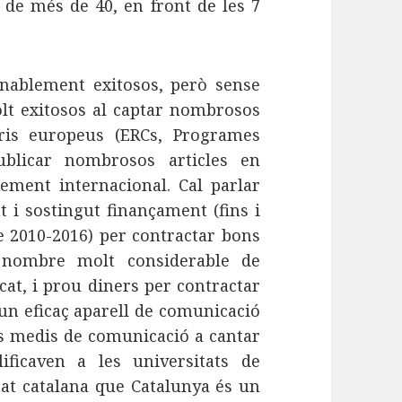
a de més de 40, en front de les 7
nablement exitosos, però sense
molt exitosos al captar nombrosos
oris europeus (ERCs, Programes
blicar nombrosos articles en
xement internacional. Cal parlar
t i sostingut finançament (fins i
de 2010-2016) per contractar bons
un nombre molt considerable de
cat, i prou diners per contractar
’un eficaç aparell de comunicació
ls medis de comunicació a cantar
ificaven a les universitats de
etat catalana que Catalunya és un