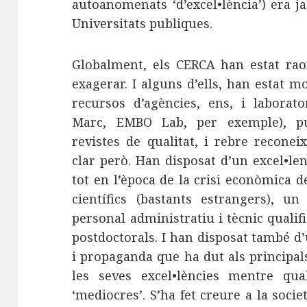
autoanomenats ‘d’excel•lència’) era j
Universitats publiques.
Globalment, els CERCA han estat rao
exagerar. I alguns d’ells, han estat 
recursos d’agències, ens, i laborat
Marc, EMBO Lab, per exemple), pu
revistes de qualitat, i rebre reconei
clar però. Han disposat d’un excel•len
tot en l’època de la crisi econòmica 
científics (bastants estrangers), 
personal administratiu i tècnic qualifi
postdoctorals. I han disposat també d
i propaganda que ha dut als principa
les seves excel•lències mentre qual
‘mediocres’. S’ha fet creure a la soci