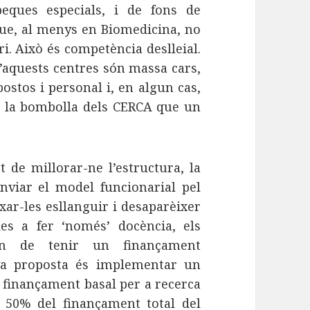
eques especials, i de fons de
que, al menys en Biomedicina, no
i. Això és competència deslleial.
’aquests centres són massa cars,
ostos i personal i, en algun cas,
És la bombolla dels CERCA que un
t de millorar-ne l’estructura, la
anviar el model funcionarial pel
xar-les esllanguir i desaparèixer
es a fer ‘només’ docència, els
ien de tenir un finançament
eva proposta és implementar un
 finançament basal per a recerca
l 50% del finançament total del