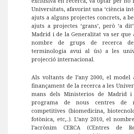
exclusiva en recerca, va optar per no f
Universitats, afavorint una ‘ciència inte
ajuts a alguns projectes concrets, a be
ajuts a projectes ‘grans’, però ‘a di
Madrid i de la Generalitat va ser que 
nombre de grups de recerca de q
terminologia avui al ús) a les univ
projecció internacional.
Als voltants de l’any 2000, el model 
finançament de la recerca a les Univers
mans dels Ministerios de Madrid i s
programa de nous centres de r
competitives (biomedicina, biotecnol
fotònica, etc,..). L’any 2010, el nomb
l’acrònim CERCA (CEntres de R