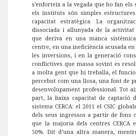
s’enforteix a la vegada que ho fan els 
els instituts són simples estructure
capacitat estratègica. La organitza
dissociada i allunyada de la activitat 
que deriva en una manca sistèmica 
centre, en una ineficiència acusada en
les inversions, i en la generació co
conflictives que massa sovint es reso
a molta gent que hi treballa, el funci
percebut com una llosa, una font de p
desenvolupament professional. Tot ai
part, la baixa capacitat de captació 
sistema CERCA: el 2011 el CSIC glob
dels seus ingressos a partir de fons 
que la majoria dels centres CERCA e
50%. Dit d’una altra manera, mentr