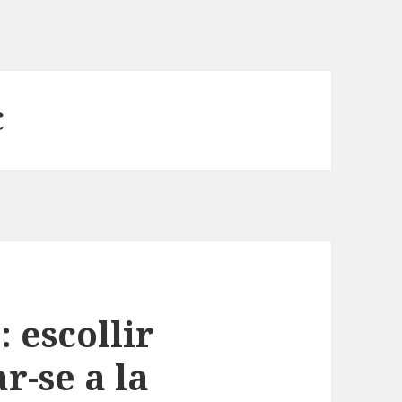
C
: escollir
r-se a la