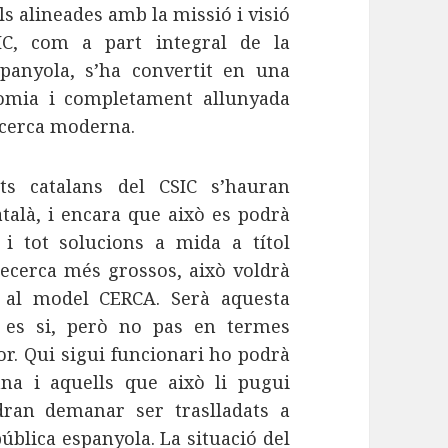
s alineades amb la missió i visió
CSIC, com a part integral de la
spanyola, s’ha convertit en una
nomia i completament allunyada
recerca moderna.
uts catalans del CSIC s’hauran
atalà, i encara que això es podrà
 i tot solucions a mida a títol
 recerca més grossos, això voldrà
 al model CERCA. Serà aquesta
ta es si, però no pas en termes
or. Qui sigui funcionari ho podrà
ana i aquells que això li pugui
ran demanar ser traslladats a
ública espanyola. La situació del