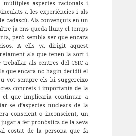
 múltiples aspectes racionals i
vinculats a les experiències i als
de cadascú. Als convençuts en un
altre ja ens queda lluny el temps
nts, però sembla ser que encara
isos. A ells va dirigit aquest
cretament als que tenen la sort i
e treballar als centres del CSIC a
ls que encara no hagin decidit el
seu vot sempre els hi suggereixo
ectes concrets i importants de la
r el que implicaria continuar a
ar-se d’aspectes nuclears de la
era conscient o inconscient, un
jugar a fer pronòstics de la seva
 al costat de la persona que fa