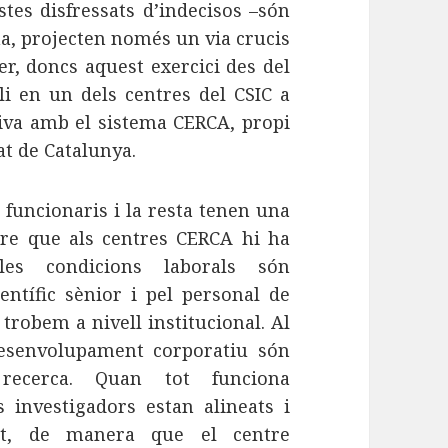
istes disfressats d’indecisos –són
a, projecten només un via crucis
er, doncs aquest exercici des del
li en un dels centres del CSIC a
iva amb el sistema CERCA, propi
at de Catalunya.
 funcionaris i la resta tenen una
ntre que als centres CERCA hi ha
es condicions laborals són
entífic sènior i pel personal de
 trobem a nivell institucional. Al
desenvolupament corporatiu són
 recerca. Quan tot funciona
s investigadors estan alineats i
nt, de manera que el centre