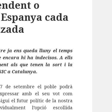
endent o
a Espanya cada
tzada
tre ja ens queda lluny el temps
 encara hi ha indecisos. A ells
ment als que tenen la sort i la
CSIC a Catalunya.
27 de setembre el poble podrà
expressar amb el seu vot com
sigui el futur polític de la nostra
ividualment l’opció escollida