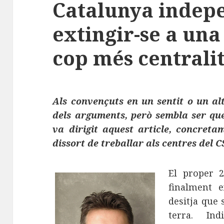
Catalunya indep
extingir-se a un
cop més centrali
Als convençuts en un sentit o un al
dels arguments, però sembla ser que
va dirigit aquest article, concreta
dissort de treballar als centres del 
El proper 
finalment 
desitja que 
terra. Ind