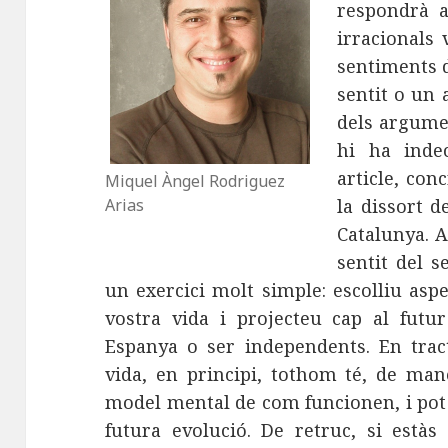
respondrà a
irracionals 
sentiments 
sentit o un 
dels argume
hi ha indec
article, con
Miquel Àngel Rodriguez
Arias
la dissort d
Catalunya. A
sentit del 
un exercici molt simple: escolliu asp
vostra vida i projecteu cap al futu
Espanya o ser independents. En tract
vida, en principi, tothom té, de man
model mental de com funcionen, i pot 
futura evolució. De retruc, si estàs