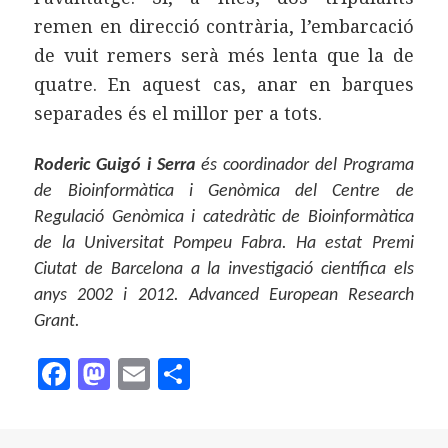
remen en direcció contrària, l’embarcació
de vuit remers serà més lenta que la de
quatre. En aquest cas, anar en barques
separades és el millor per a tots.
Roderic Guigó i Serra
és coordinador del Programa
de Bioinformàtica i Genòmica del Centre de
Regulació Genòmica i catedràtic de Bioinformàtica
de la Universitat Pompeu Fabra. Ha estat Premi
Ciutat de Barcelona a la investigació científica els
anys 2002 i 2012. Advanced European Research
Grant.
F
M
E
C
a
as
m
o
c
to
ai
m