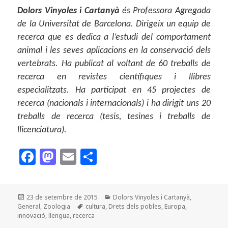
Dolors Vinyoles i Cartanyà
és Professora Agregada
de la Universitat de Barcelona. Dirigeix un equip de
recerca que es dedica a l’estudi del comportament
animal i les seves aplicacions en la conservació dels
vertebrats. Ha publicat al voltant de 60 treballs de
recerca en revistes científiques i llibres
especialitzats. Ha participat en 45 projectes de
recerca (nacionals i internacionals) i ha dirigit uns 20
treballs de recerca (tesis, tesines i treballs de
llicenciatura).
F
M
E
C
a
as
m
o
c
to
ai
m
Publicat
Categories
23 de setembre de 2015
Dolors Vinyoles i Cartanyà
,
e
d
l
p
el
Etiquetes
General
,
Zoologia
cultura
,
Drets dels pobles
,
Europa
,
b
o
a
innovació
,
llengua
,
recerca