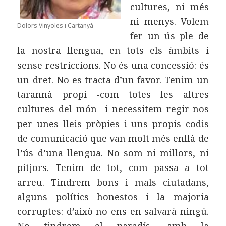
cultures, ni més
ni menys. Volem
Dolors Vinyoles i Cartanyà
fer un ús ple de
la nostra llengua, en tots els àmbits i
sense restriccions. No és una concessió: és
un dret. No es tracta d’un favor. Tenim un
tarannà propi -com totes les altres
cultures del món- i necessitem regir-nos
per unes lleis pròpies i uns propis codis
de comunicació que van molt més enllà de
l’ús d’una llengua. No som ni millors, ni
pitjors. Tenim de tot, com passa a tot
arreu. Tindrem bons i mals ciutadans,
alguns polítics honestos i la majoria
corruptes: d’això no ens en salvarà ningú.
No tindrem el paradís, amb la