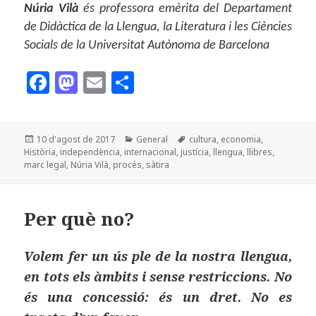
Núria Vilà
és professora emèrita del Departament
de Didàctica de la Llengua, la Literatura i les Ciències
Socials de la Universitat Autònoma de Barcelona
F
M
E
C
a
as
m
o
c
to
ai
m
Publicat
Categories
Etiquetes
10 d'agost de 2017
General
cultura
,
economia
,
e
d
l
p
el
Història
,
independència
,
internacional
,
justícia
,
llengua
,
llibres
,
b
o
a
marc legal
,
Núria Vilà
,
procés
,
sàtira
o
n
rt
o
ei
Per què no?
k
x
Volem fer un ús ple de la nostra llengua,
en tots els àmbits i sense restriccions. No
és una concessió: és un dret. No es