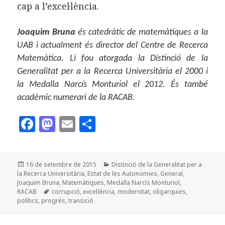
cap a l’excel·lència.
Joaquim Bruna
és catedràtic de matemàtiques a la
UAB i actualment és director del Centre de Recerca
Matemàtica. Li fou atorgada la Distinció de la
Generalitat per a la Recerca Universitària el 2000 i
la Medalla Narcís Monturiol el 2012. És també
acadèmic numerari de la RACAB.
F
M
E
C
a
as
m
o
c
to
ai
m
Publicat
Categories
16 de setembre de 2015
Distinció de la Generalitat per a
e
d
l
p
el
la Recerca Universitària
,
Estat de les Autonomies
,
General
,
b
o
a
Joaquim Bruna
,
Matemàtiques
,
Medalla Narcís Monturiol
,
Etiquetes
RACAB
corrupció
,
excel·lència
,
modernitat
,
oligarquies
,
o
n
rt
polítics
,
progrés
,
transició
o
ei