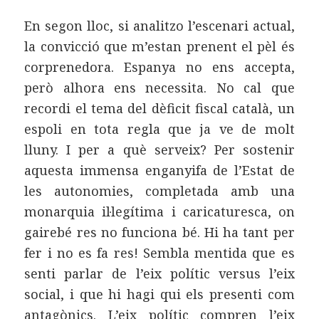
En segon lloc, si analitzo l’escenari actual,
la convicció que m’estan prenent el pèl és
corprenedora. Espanya no ens accepta,
però alhora ens necessita. No cal que
recordi el tema del dèficit fiscal català, un
espoli en tota regla que ja ve de molt
lluny. I per a què serveix? Per sostenir
aquesta immensa enganyifa de l’Estat de
les autonomies, completada amb una
monarquia il·legítima i caricaturesca, on
gairebé res no funciona bé. Hi ha tant per
fer i no es fa res! Sembla mentida que es
senti parlar de l’eix polític versus l’eix
social, i que hi hagi qui els presenti com
antagònics. L’eix polític compren l’eix