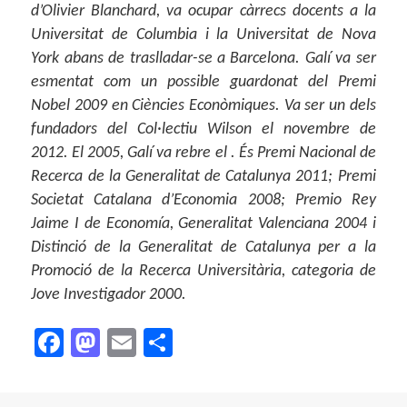
d’Olivier Blanchard, va ocupar càrrecs docents a la
Universitat de Columbia i la Universitat de Nova
York abans de traslladar-se a Barcelona. Galí va ser
esmentat com un possible guardonat del Premi
Nobel 2009 en Ciències Econòmiques. Va ser un dels
fundadors del Col·lectiu Wilson el novembre de
2012. El 2005, Galí va rebre el . És Premi Nacional de
Recerca de la Generalitat de Catalunya 2011; Premi
Societat Catalana d’Economia 2008; Premio Rey
Jaime I de Economía, Generalitat Valenciana 2004 i
Distinció de la Generalitat de Catalunya per a la
Promoció de la Recerca Universitària, categoria de
Jove Investigador 2000.
F
M
E
C
a
as
m
o
c
to
ai
m