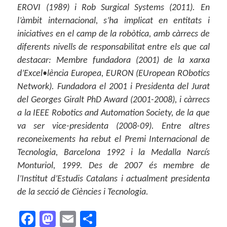
EROVI (1989) i Rob Surgical Systems (2011). En
l’àmbit internacional, s’ha implicat en entitats i
iniciatives en el camp de la robòtica, amb càrrecs de
diferents nivells de responsabilitat entre els que cal
destacar: Membre fundadora (2001) de la xarxa
d’Excel•lència Europea, EURON (EUropean RObotics
Network). Fundadora el 2001 i Presidenta del Jurat
del Georges Giralt PhD Award (2001-2008), i càrrecs
a la IEEE Robotics and Automation Society, de la que
va ser vice-presidenta (2008-09). Entre altres
reconeixements ha rebut el Premi Internacional de
Tecnologia, Barcelona 1992 i la Medalla Narcís
Monturiol, 1999. Des de 2007 és membre de
l’Institut d’Estudis Catalans i actualment presidenta
de la secció de Ciències i Tecnologia.
F
M
E
C