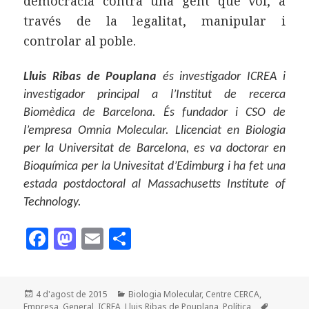
democràcia contra una gent que vol, a
través de la legalitat, manipular i
controlar al poble.
Lluis Ribas de Pouplana
és investigador ICREA i
investigador principal a l’Institut de recerca
Biomèdica de Barcelona. És fundador i CSO de
l’empresa Omnia Molecular. Llicenciat en Biologia
per la Universitat de Barcelona, es va doctorar en
Bioquímica per la Univesitat d’Edimburg i ha fet una
estada postdoctoral al Massachusetts Institute of
Technology.
F
M
E
C
a
as
m
o
c
to
ai
m
Publicat
Categories
4 d'agost de 2015
Biologia Molecular
,
Centre CERCA
,
e
d
l
p
el
Etiquetes
Empresa
,
General
,
ICREA
,
Lluis Ribas de Pouplana
,
Política