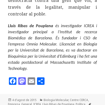
democràcia contra una gent que vol, a
través de la legalitat, manipular i
controlar al poble.
Lluis Ribas de Pouplana
és investigador ICREA i
investigador principal a l’Institut de recerca
Biomèdica de Barcelona. És fundador i CSO de
l’empresa Omnia Molecular. Llicenciat en Biologia
per la Universitat de Barcelona, es va doctorar en
Bioquímica per la Univesitat d’Edimburg i ha fet una
estada postdoctoral al Massachusetts Institute of
Technology.
F
M
E
C
a
as
m
o
c
to
ai
m
Publicat
Categories
4 d'agost de 2015
Biologia Molecular
,
Centre CERCA
,
e
d
l
p
el
Etiquetes
Empresa
,
General
,
ICREA
,
Lluis Ribas de Pouplana
,
Política