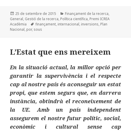
c
to
ai
m
Publicat
Categories
25 de setembre de 2015
Finançament de la recerca
,
e
d
l
p
el
General
,
Gestió de la recerca
,
Política científica
,
Premi ICREA
b
o
a
Etiquetes
Acadèmia
finançament
,
internacional
,
inversions
,
Plan
Nacional
,
por
,
sous
o
n
rt
o
ei
L’Estat que ens mereixem
k
x
En la situació actual, la millor opció per
garantir la supervivència i el respecte
cap al nostre país és aconseguir un estat
propi, que estem segurs que, en darrera
instància, obtindrà el reconeixement de
la UE. Amb un país independent
assegurem el nostre futur polític, social,
econòmic i cultural sense cap