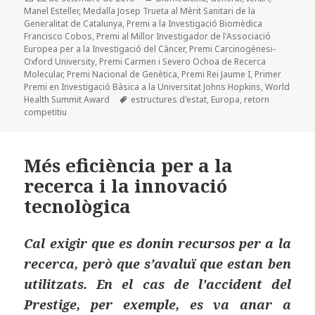
e
d
l
p
el
Manel Esteller
,
Medalla Josep Trueta al Mèrit Sanitari de la
b
o
a
Generalitat de Catalunya
,
Premi a la Investigació Biomèdica
Francisco Cobos
,
Premi al Millor Investigador de l'Associació
o
n
rt
Europea per a la Investigació del Càncer
,
Premi Carcinogènesi-
Oxford University
,
Premi Carmen i Severo Ochoa de Recerca
o
ei
Molecular
,
Premi Nacional de Genètica
,
Premi Rei Jaume I
,
Primer
Premi en Investigació Bàsica a la Universitat Johns Hopkins
,
World
k
x
Etiquetes
Health Summit Award
estructures d'estat
,
Europa
,
retorn
competitiu
Més eficiència per a la
recerca i la innovació
tecnològica
Cal exigir que es donin recursos per a la
recerca, però que s’avaluï que estan ben
utilitzats. En el cas de l’accident del
Prestige, per exemple, es va anar a