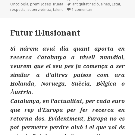
b
o
a
Etiquetes
Oncologia
,
premi Josep Trueta
antiguitat nació
,
eines
,
Estat
,
o
n
rt
a L’Estat que ens mereix
respecte
,
supervivència
,
talent
1 comentari
o
ei
k
x
Futur il·lusionant
Si mirem avui dia quant aporta en
recerca Catalunya a nivell mundial,
veurem que el seu pes ja comença a ser
similar a d’altres països com ara
Holanda, Noruega, Suècia, Bèlgica o
Àustria.
Catalunya, en l’actualitat, per cada euro
que rep d’Europa per fer recerca en
retorna dos. Evidentment, Europa no es
pot permetre perdre això i el que vol és