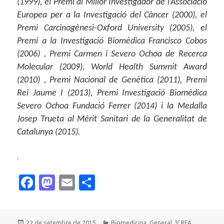
(1999), el Premi al Millor Investigador de l’Associació
Europea per a la Investigació del Càncer (2000), el
Premi Carcinogènesi-Oxford University (2005), el
Premi a la Investigació Biomèdica Francisco Cobos
(2006) , Premi Carmen i Severo Ochoa de Recerca
Molecular (2009), World Health Summit Award
(2010) , Premi Nacional de Genètica (2011), Premi
Rei Jaume I (2013), Premi Investigació Biomèdica
Severo Ochoa Fundació Ferrer (2014) i la Medalla
Josep Trueta al Mèrit Sanitari de la Generalitat de
Catalunya (2015).
.
F
M
E
C
a
as
m
o
c
to
ai
m
Publicat
Categories
22 de setembre de 2015
Biomedicina
,
General
,
ICREA
,