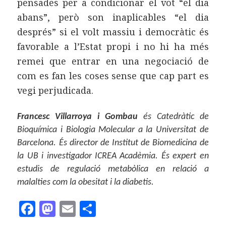
pensades per a condicionar el vot “el dia
abans”, però son inaplicables “el dia
després” si el volt massiu i democràtic és
favorable a l’Estat propi i no hi ha més
remei que entrar en una negociació de
com es fan les coses sense que cap part es
vegi perjudicada.
Francesc Villarroya i Gombau
és Catedràtic de
Bioquímica i Biologia Molecular a la Universitat de
Barcelona. És director de Institut de Biomedicina de
la UB i investigador ICREA Acadèmia. És expert en
estudis de regulació metabòlica en relació a
malalties com la obesitat i la diabetis.
F
M
E
C
a
as
m
o