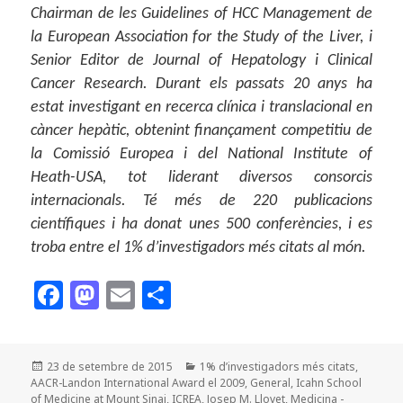
Chairman de les Guidelines of HCC Management de
la European Association for the Study of the Liver, i
Senior Editor de Journal of Hepatology i Clinical
Cancer Research. Durant els passats 20 anys ha
estat investigant en recerca clínica i translacional en
càncer hepàtic, obtenint finançament competitiu de
la Comissió Europea i del National Institute of
Heath-USA, tot liderant diversos consorcis
internacionals. Té més de 220 publicacions
científiques i ha donat unes 500 conferències, i es
troba entre el 1% d’investigadors més citats al món.
F
M
E
C
a
as
m
o
c
to
ai
m
Publicat
Categories
23 de setembre de 2015
1% d’investigadors més citats
,
e
d
l
p
el
AACR-Landon International Award el 2009
,
General
,
Icahn School
of Medicine at Mount Sinai
,
ICREA
,
Josep M. Llovet
,
Medicina -