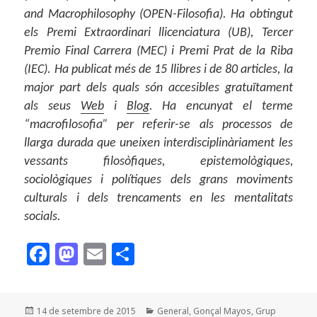
and Macrophilosophy (OPEN-Filosofia). Ha obtingut
els Premi Extraordinari llicenciatura (UB), Tercer
Premio Final Carrera (MEC) i Premi Prat de la Riba
(IEC). Ha publicat més de 15 llibres i de 80 articles, la
major part dels quals són accesibles gratuïtament
als seus
Web
i
Blog
. Ha encunyat el terme
“macrofilosofia” per referir-se als processos de
llarga durada que uneixen interdisciplinàriament les
vessants filosòfiques, epistemològiques,
sociològiques i polítiques dels grans moviments
culturals i dels trencaments en les mentalitats
socials.
F
M
E
C
a
as
m
o
c
to
ai
m
Publicat
Categories
14 de setembre de 2015
General
,
Gonçal Mayos
,
Grup