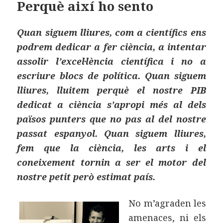
o
ei
Perquè així ho sento
k
x
Quan siguem lliures, com a científics ens
podrem dedicar a fer ciència, a intentar
assolir l’excel·lència científica i no a
escriure blocs de política. Quan siguem
lliures, lluitem perquè el nostre PIB
dedicat a ciència s’apropi més al dels
països punters que no pas al del nostre
passat espanyol. Quan siguem lliures,
fem que la ciència, les arts i el
coneixement tornin a ser el motor del
nostre petit però estimat país.
No m’agraden les
amenaces, ni els