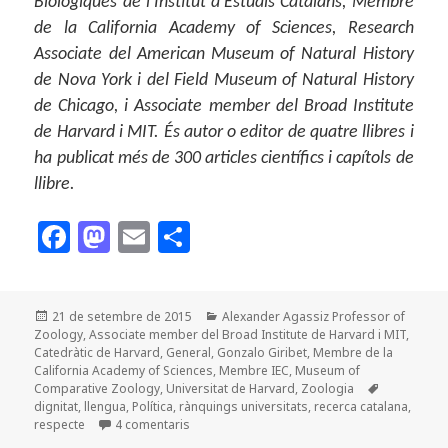
Biològiques de l’Institut d’Estudis Catalans, Membre
de la California Academy of Sciences, Research
Associate del American Museum of Natural History
de Nova York i del Field Museum of Natural History
de Chicago, i Associate member del Broad Institute
de Harvard i MIT. És autor o editor de quatre llibres i
ha publicat més de 300 articles científics i capítols de
llibre.
F
M
E
C
a
as
m
o
c
to
ai
m
Publicat
Categories
21 de setembre de 2015
Alexander Agassiz Professor of
e
d
l
p
el
Zoology
,
Associate member del Broad Institute de Harvard i MIT
,
b
o
a
Catedràtic de Harvard
,
General
,
Gonzalo Giribet
,
Membre de la
California Academy of Sciences
,
Membre IEC
,
Museum of
o
n
rt
Etiquetes
Comparative Zoology
,
Universitat de Harvard
,
Zoologia
dignitat
,
llengua
,
Política
,
rànquings universitats
,
recerca catalana
,
o
ei
a Perquè així ho sento
respecte
4 comentaris