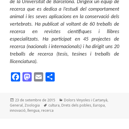
de la Universitat de Barcelona. Dirigeix un equip de
recerca que es dedica a l’estudi del comportament
animal i les seves aplicacions en la conservació dels
vertebrats. Ha publicat al voltant de 60 treballs de
recerca en revistes científiques i llibres
especialitzats. Ha participat en 45 projectes de
recerca (nacionals i internacionals) i ha dirigit uns 20
treballs de recerca (tesis, tesines i treballs de
llicenciatura).
F
M
E
C
a
as
m
o
c
to
ai
m
Publicat
Categories
23 de setembre de 2015
Dolors Vinyoles i Cartanyà
,
e
d
l
p
el
Etiquetes
General
,
Zoologia
cultura
,
Drets dels pobles
,
Europa
,
b
o
a
innovació
,
llengua
,
recerca
o
n
rt