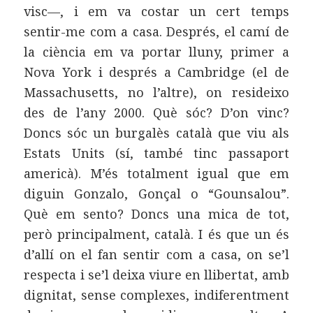
visc—, i em va costar un cert temps
sentir-me com a casa. Després, el camí de
la ciència em va portar lluny, primer a
Nova York i després a Cambridge (el de
Massachusetts, no l’altre), on resideixo
des de l’any 2000. Què sóc? D’on vinc?
Doncs sóc un burgalès català que viu als
Estats Units (sí, també tinc passaport
americà). M’és totalment igual que em
diguin Gonzalo, Gonçal o “Gounsalou”.
Què em sento? Doncs una mica de tot,
però principalment, català. I és que un és
d’allí on el fan sentir com a casa, on se’l
respecta i se’l deixa viure en llibertat, amb
dignitat, sense complexes, indiferentment