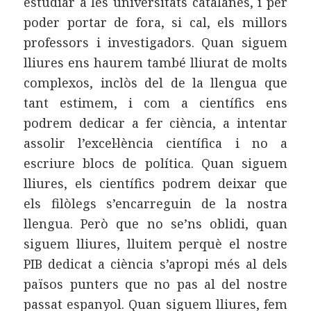
estudiar a les universitats catalanes, i per
poder portar de fora, si cal, els millors
professors i investigadors. Quan siguem
lliures ens haurem també lliurat de molts
complexos, inclòs del de la llengua que
tant estimem, i com a científics ens
podrem dedicar a fer ciència, a intentar
assolir l’excel·lència científica i no a
escriure blocs de política. Quan siguem
lliures, els científics podrem deixar que
els filòlegs s’encarreguin de la nostra
llengua. Però que no se’ns oblidi, quan
siguem lliures, lluitem perquè el nostre
PIB dedicat a ciència s’apropi més al dels
països punters que no pas al del nostre
passat espanyol. Quan siguem lliures, fem