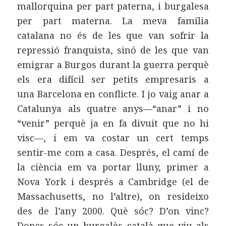
mallorquina per part paterna, i burgalesa
per part materna. La meva família
catalana no és de les que van sofrir la
repressió franquista, sinó de les que van
emigrar a Burgos durant la guerra perquè
els era difícil ser petits empresaris a
una Barcelona en conflicte. I jo vaig anar a
Catalunya als quatre anys—“anar” i no
“venir” perquè ja en fa divuit que no hi
visc—, i em va costar un cert temps
sentir-me com a casa. Després, el camí de
la ciència em va portar lluny, primer a
Nova York i després a Cambridge (el de
Massachusetts, no l’altre), on resideixo
des de l’any 2000. Què sóc? D’on vinc?
Doncs sóc un burgalès català que viu als