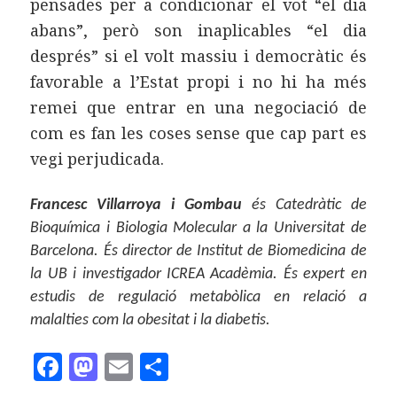
pensades per a condicionar el vot “el dia
abans”, però son inaplicables “el dia
després” si el volt massiu i democràtic és
favorable a l’Estat propi i no hi ha més
remei que entrar en una negociació de
com es fan les coses sense que cap part es
vegi perjudicada.
Francesc Villarroya i Gombau
és Catedràtic de
Bioquímica i Biologia Molecular a la Universitat de
Barcelona. És director de Institut de Biomedicina de
la UB i investigador ICREA Acadèmia. És expert en
estudis de regulació metabòlica en relació a
malalties com la obesitat i la diabetis.
F
M
E
C
a
as
m
o