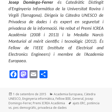
Josep Domingo-Ferrer
és Catedràtic Distingit
d’Enginyeria Informàtica de la Universitat Rovira i
Virgili (Tarragona). Dirigeix la Càtedra UNESCO de
Privadesa de dades i és expert en seguretat i
privadesa de la informació. Ha rebut el Premi ICREA
Acadèmia (2008 i 2013) i la Medalla Narcís
Monturiol al mèrit científic i tecnològic (2012). És
Fellow de l’IEEE (Institute of Electrical and
Electronics Engineers) i membre de l’Academia
Europaea.
F
M
E
C
a
as
m
o
c
to
ai
m
Publicat
Categories
1 de setembre de 2015
Academia Europaea
,
Càtedra
e
d
l
p
el
UNESCO
,
Enginyeria informàtica
,
Fellow IEEE
,
General
,
Josep
b
o
a
Etiquetes
Domingo-Ferrer
,
Premi ICREA Acadèmia
ajuts ERC
,
potència
vs. pes demogràfic
,
privadesa de dades