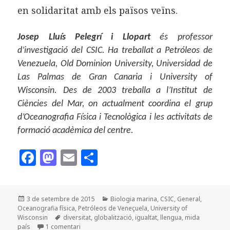
en solidaritat amb els països veïns.
Josep Lluís Pelegrí i Llopart
és professor
d’investigació del CSIC. Ha treballat a Petróleos de
Venezuela, Old Dominion University, Universidad de
Las Palmas de Gran Canaria i University of
Wisconsin. Des de 2003 treballa a l’Institut de
Ciències del Mar, on actualment coordina el grup
d’Oceanografia Física i Tecnològica i les activitats de
formació acadèmica del centre.
F
M
E
C
a
as
m
o
c
to
ai
m
Publicat
Categories
3 de setembre de 2015
Biologia marina
,
CSIC
,
General
,
e
d
l
p
el
Oceanografia física
,
Petróleos de Veneçuela
,
University of
b
o
a
Etiquetes
Wisconsin
diversitat
,
globalització
,
igualtat
,
llengua
,
mida
a Un gran país petit
país
1 comentari