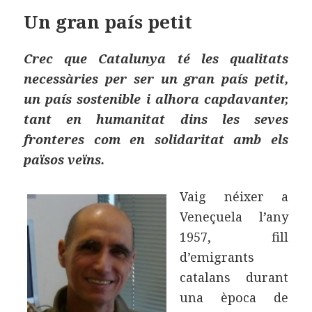
o
ei
Un gran país petit
k
x
Crec que Catalunya té les qualitats
necessàries per ser un gran país petit,
un país sostenible i alhora capdavanter,
tant en humanitat dins les seves
fronteres com en solidaritat amb els
països veïns.
Vaig néixer a
Veneçuela l’any
1957, fill
d’emigrants
catalans durant
una època de