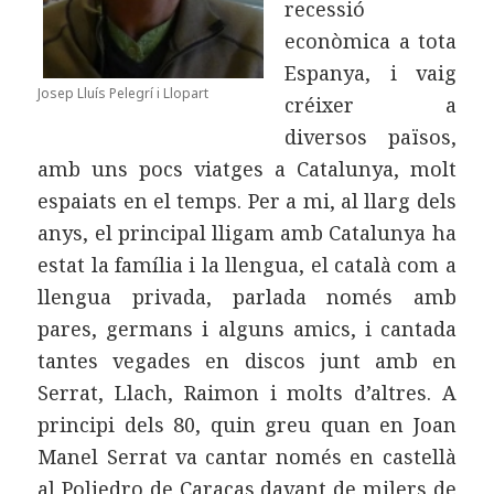
recessió
econòmica a tota
Espanya, i vaig
Josep Lluís Pelegrí i Llopart
créixer a
diversos països,
amb uns pocs viatges a Catalunya, molt
espaiats en el temps. Per a mi, al llarg dels
anys, el principal lligam amb Catalunya ha
estat la família i la llengua, el català com a
llengua privada, parlada només amb
pares, germans i alguns amics, i cantada
tantes vegades en discos junt amb en
Serrat, Llach, Raimon i molts d’altres. A
principi dels 80, quin greu quan en Joan
Manel Serrat va cantar només en castellà
al Poliedro de Caracas davant de milers de