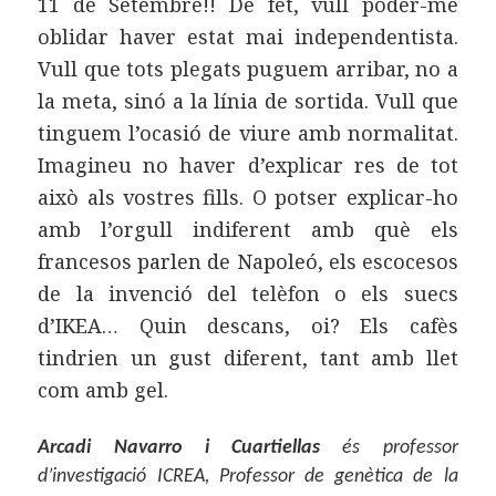
11 de Setembre!! De fet, vull poder-me
oblidar haver estat mai independentista.
Vull que tots plegats puguem arribar, no a
la meta, sinó a la línia de sortida. Vull que
tinguem l’ocasió de viure amb normalitat.
Imagineu no haver d’explicar res de tot
això als vostres fills. O potser explicar-ho
amb l’orgull indiferent amb què els
francesos parlen de Napoleó, els escocesos
de la invenció del telèfon o els suecs
d’IKEA… Quin descans, oi? Els cafès
tindrien un gust diferent, tant amb llet
com amb gel.
Arcadi Navarro i Cuartiellas
és professor
d’investigació ICREA, Professor de genètica de la