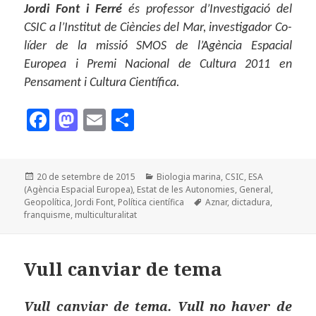
Jordi Font i Ferré
és professor d’Investigació del
CSIC a l’Institut de Ciències del Mar, investigador Co-
líder de la missió SMOS de l’Agència Espacial
Europea i Premi Nacional de Cultura 2011 en
Pensament i Cultura Científica.
F
M
E
C
a
as
m
o
c
to
ai
m
Publicat
Categories
20 de setembre de 2015
Biologia marina
,
CSIC
,
ESA
e
d
l
p
el
(Agència Espacial Europea)
,
Estat de les Autonomies
,
General
,
b
o
a
Etiquetes
Geopolítica
,
Jordi Font
,
Política científica
Aznar
,
dictadura
,
franquisme
,
multiculturalitat
o
n
rt
o
ei
Vull canviar de tema
k
x
Vull canviar de tema. Vull no haver de