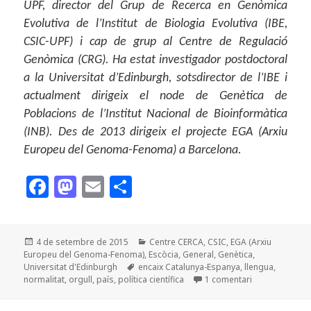
UPF, director del Grup de Recerca en Genòmica
Evolutiva de l’Institut de Biologia Evolutiva (IBE,
CSIC-UPF) i cap de grup al Centre de Regulació
Genòmica (CRG). Ha estat investigador postdoctoral
a la Universitat d’Edinburgh, sotsdirector de l’IBE i
actualment dirigeix el node de Genètica de
Poblacions de l’Institut Nacional de Bioinformàtica
(INB). Des de 2013 dirigeix el projecte EGA (Arxiu
Europeu del Genoma-Fenoma) a Barcelona.
F
M
E
C
a
as
m
o
c
to
ai
m
Publicat
Categories
4 de setembre de 2015
Centre CERCA
,
CSIC
,
EGA (Arxiu
e
d
l
p
el
Europeu del Genoma-Fenoma)
,
Escòcia
,
General
,
Genètica
,
b
o
a
Etiquetes
Universitat d'Edinburgh
encaix Catalunya-Espanya
,
llengua
,
a Vull canviar 
normalitat
,
orgull
,
país
,
política científica
1 comentari
o
n
rt