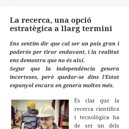
o
n
rt
o
ei
La recerca, una opció
k
x
estratègica a llarg termini
Ens sentim dir que cal ser un país gran i
poderós per tirar endavant, i la realitat
ens demostra que no és així.
Segur que la independència genera
incerteses, però quedar-se dins l’Estat
espanyol encara en genera moltes més.
És clar que la
recerca científica
i tecnològica ha
de ser un dels