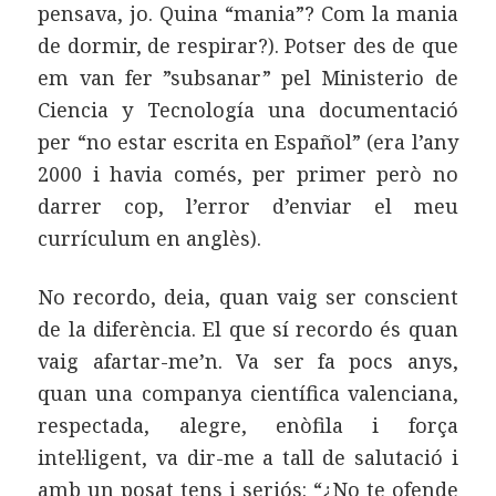
pensava, jo. Quina “mania”? Com la mania
de dormir, de respirar?). Potser des de que
em van fer ”subsanar” pel Ministerio de
Ciencia y Tecnología una documentació
per “no estar escrita en Español” (era l’any
2000 i havia comés, per primer però no
darrer cop, l’error d’enviar el meu
currículum en anglès).
No recordo, deia, quan vaig ser conscient
de la diferència. El que sí recordo és quan
vaig afartar-me’n. Va ser fa pocs anys,
quan una companya científica valenciana,
respectada, alegre, enòfila i força
intel·ligent, va dir-me a tall de salutació i
amb un posat tens i seriós: “¿No te ofende