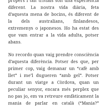
propers i tan trivials són una experiència
diferent. La nostra vida diària, feta
d’aquesta mena de bocins, és diferent de
la dels australians, finlandesos,
extremenys o japonesos. Ho ha estat des
que vam entrar a la vida adulta, potser
abans.
No recordo quan vaig prendre consciència
d’aquesta diferència. Potser des que, per
primer cop, vaig demanar un “cafè amb
llet” i me’l dugueren “amb gel”. Potser
durant un viatge a Còrdova, quan un
peculiar senyor, encara més perplex que
no pas jo, em va retreure emfàticament la
mania de parlar en català (“Mania?”