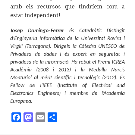
amb els recursos que tindríem com a
estat independent!
Josep Domingo-Ferrer
és Catedràtic Distingit
d’Enginyeria Informàtica de la Universitat Rovira i
Virgili (Tarragona). Dirigeix la Càtedra UNESCO de
Privadesa de dades i és expert en seguretat i
privadesa de la informació. Ha rebut el Premi ICREA
Acadèmia (2008 i 2013) i la Medalla Narcís
Monturiol al mèrit científic i tecnològic (2012). És
Fellow de l’IEEE (Institute of Electrical and
Electronics Engineers) i membre de l’Academia
Europaea.
F
M
E
C
a
as
m
o