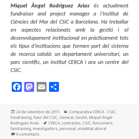
Miquel Àngel Rodriguez Arias
és actualment
fundraiser and project manager a l’Institut de
Ciències del Mar del CSIC a Barcelona. Ha treballar
en aspectes relacionats amb la gestió i el
desenvolupament institucional en pràcticament tots
els tipus d’institucions que formen part del sistema
de recerca català: un departament universitari, un
parc científic, un institut CERCA i ara un centre del
CSIC.
F
M
E
C
a
as
m
o
c
to
ai
m
Publicat
Categories
24 de setembre de 2015
Comparativa CERCA - CSIC
,
e
d
l
p
el
Fundraising
,
futur del CSIC
,
General
,
Gestió
,
Miquel Àngel
b
o
a
Etiquetes
Rodriguez Arias
CERCA
,
contractes
,
CSIC
,
funcionaris
,
fundraising
,
investigadors
,
personal
,
volatilitat aboral
o
n
rt
a El 27S per al CSIC: escollir entre modernitzar-se a la
6 comentaris