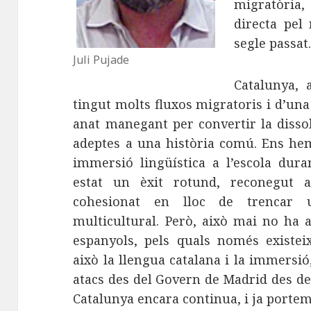
migratòria
directa pel
segle passat
Juli Pujade
Catalunya, 
tingut molts fluxos migratoris i d’un
anat manegant per convertir la disso
adeptes a una història comú. Ens hem
immersió lingüística a l’escola dura
estat un èxit rotund, reconegut a
cohesionat en lloc de trencar u
multicultural. Però, això mai no ha 
espanyols, pels quals només existeix
això la llengua catalana i la immersió
atacs des del Govern de Madrid des de
Catalunya encara continua, i ja porte