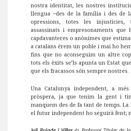
nostra identitat, les nostres instituci
llengua −des de la família i des de l
opressions, totes les injustícies,
assassinats i empresonaments que h
capdavanteres o anònimes que estima
a catalans érem un poble i mai ho hem d
fins que no aconseguim un altre cop
tots els èxits se’ls apunta un Estat 
que els fracassos són sempre nostres.
Una Catalunya independent, a més 
pròspera, ja que tenim la gent i ti
manquem des de fa tant de temps. La n
el futur independent ho seguirà fent; n
Juli Pujade i Villar
és Professor Titular de la