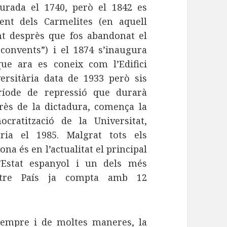
urada el 1740, però el 1842 es
vent dels Carmelites (en aquell
nt desprès que fos abandonat el
convents”) i el 1874 s’inaugura
 que ara es coneix com l’Edifici
versitària data de 1933 però sis
ríode de repressió que durarà
rès de la dictadura, comença la
cratització de la Universitat,
ària el 1985. Malgrat tots els
na és en l’actualitat el principal
l’Estat espanyol i un dels més
ostre País ja compta amb 12
empre i de moltes maneres, la