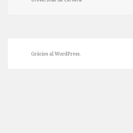
k
x
Gràcies al WordPress.