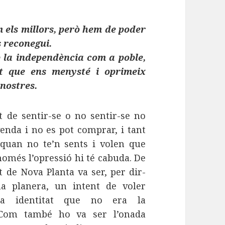
m els millors, però hem de poder
s reconegui.
 la independència com a poble,
at que ens menysté i oprimeix
nostres.
t de sentir-se o no sentir-se no
enda i no es pot comprar, i tant
 quan no te’n sents i volen que
 només l’opressió hi té cabuda. De
et de Nova Planta va ser, per dir-
a planera, un intent de voler
una identitat que no era la
. Com també ho va ser l’onada