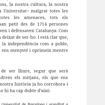
ons, la nostra cultura, la nostra
a Universitat− malgrat totes les
 totes les amenaces, tots els
an patit des de 1714 persones
ven i defensaven Catalunya. Com
eixat de ser-ho. I està clar que,
 la independència com a poble,
que ens menysté i oprimeix mentre
de ser lliure, segur que serà
ndrem els mitjans, els que ens
ostra història ja ho corrobora i
o hi ha cap dubte d’això.
 Universitat de Barcelona i acreditat a