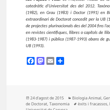
catedràtic d’Universitat des del 2012. Taxòno
(1982), en Grau (1983) i Doctor (1991) en B
extraordinari de Doctorat concedit per la UB (
de projectes plurinacionals des del 2004 fins l’a
en revistes científiques, llibres o capítols de ll
(1983-1987) i pública (1987-1993) abans de gua
UB (1993).
F
M
E
C
a
as
m
o
c
to
ai
m
e
d
l
p
b
o
a
o
n
rt
Publicat
Categories
24 d'agost de 2015
Biologia Animal
,
Gen
el
Etiquetes
de Doctorat
,
Taxonomia
èxits i fracassos
,
o
ei
Universitat de Cervera