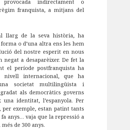
, provocada indirectament o
 règim franquista, a mitjans del
.
al llarg de la seva història, ha
a forma o d’una altra ens les hem
lució del nostre esperit en nous
 negat a desaparèixer. De fet la
nt el període postfranquista ha
 nivell internacional, que ha
na societat multilingüista i
agradat als democràtics governs
 una identitat, l’espanyola. Per
, per exemple, estan patint tants
 fa anys… vaja que la repressió a
m més de 300 anys.