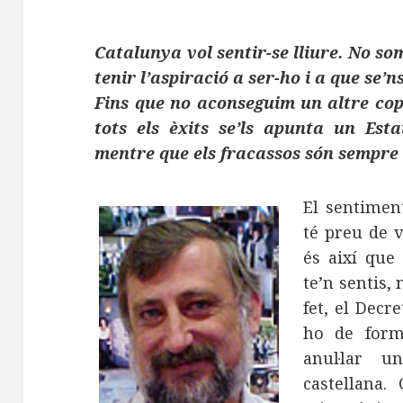
Catalunya vol sentir-se lliure. No so
tenir l’aspiració a ser-ho i a que se’n
Fins que no aconseguim un altre cop
tots els èxits se’ls apunta un Est
mentre que els fracassos són sempre 
El sentimen
té preu de v
és així que
te’n sentis,
fet, el Decr
ho de form
anul·lar 
castellana