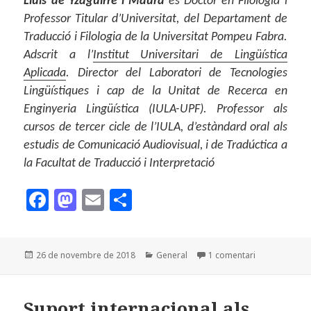
Lluís de Yzaguirre i Maura
és Doctor en Filologia i
Professor Titular d’Universitat, del Departament de
Traducció i Filologia de la Universitat Pompeu Fabra.
Adscrit a l’
Institut Universitari de Lingüística
Aplicada
. Director del Laboratori de Tecnologies
Lingüístiques i cap de la Unitat de Recerca en
Enginyeria Lingüística (IULA-UPF). Professor als
cursos de tercer cicle de l’IULA, d’estàndard oral als
estudis de Comunicació Audiovisual, i de Tradúctica a
la Facultat de Traducció i Interpretació
F
M
E
C
a
as
m
o
c
to
ai
m
Publicat
Categories
a La desobediè
26 de novembre de 2018
General
1 comentari
e
d
l
p
el
b
o
a
o
n
rt
Suport internacional als