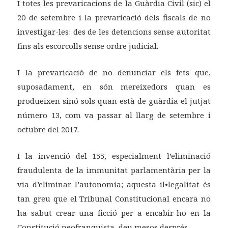
I totes les prevaricacions de la Guàrdia Civil (sic) el
20 de setembre i la prevaricació dels fiscals de no
investigar-les: des de les detencions sense autoritat
fins als escorcolls sense ordre judicial.
I la prevaricació de no denunciar els fets que,
suposadament, en són mereixedors quan es
produeixen sinó sols quan està de guàrdia el jutjat
número 13, com va passar al llarg de setembre i
octubre del 2017.
I la invenció del 155, especialment l’eliminació
fraudulenta de la immunitat parlamentària per la
via d’eliminar l’autonomia; aquesta il•legalitat és
tan greu que el Tribunal Constitucional encara no
ha sabut crear una ficció per a encabir-ho en la
Constitució neofranquista, deu mesos després.