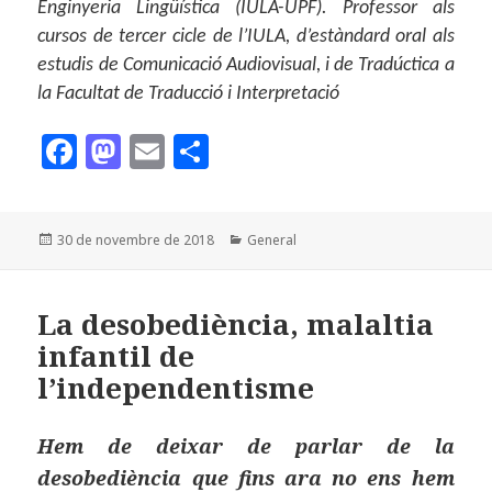
Enginyeria Lingüística (IULA-UPF). Professor als
cursos de tercer cicle de l’IULA, d’estàndard oral als
estudis de Comunicació Audiovisual, i de Tradúctica a
la Facultat de Traducció i Interpretació
F
M
E
C
a
as
m
o
c
to
ai
m
Publicat
Categories
30 de novembre de 2018
General
e
d
l
p
el
b
o
a
o
n
rt
La desobediència, malaltia
infantil de
o
ei
l’independentisme
k
x
Hem de deixar de parlar de la
desobediència que fins ara no ens hem