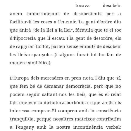
tocava desobeir
anem fanfarronejant de desobedients per a
facilitar-li les coses a l’enemic. La gent d’ordre diu
que anirà “de la llei a la llei”, fórmula que té el toc
d’hipocresia que li escau. I la gent de desordre, els
de capgirar-ho tot, parlen sense embuts de desobeir
les lleis espanyoles (i alguns fins i tot ho fan de
manera simbòlica).
L’Europa dels mercaders en pren nota. I diu que sí,
que fem bé de demanar democràcia, però que no
podem seguir saltant-nos les lleis, que és el relat
fals que ven la dictadura borbònica i que a ells els
interessa comprar. El compren amb la consciència
tranquil•la, perquè nosaltres mateixos contribuïm
a l’engany amb la nostra incontinència verbal: