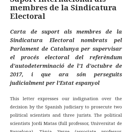
membres de la Sindicatura
o
ei
Electoral
k
x
Carta de suport als membres de la
Sindicatura Electoral nombrats pel
Parlament de Catalunya per supervisar
el procés electoral del referèndum
d’autodeterminació de l’1 d’octubre de
2017, i que ara són perseguits
judicialment per l’Estat espanyol
This letter expresses our indignation over the
decision by the Spanish judiciary to prosecute two
political scientists and three jurists. The political
scientists Jordi Matas (full professor, Universitat de
Barcelona), Tània Verge (associate professor,