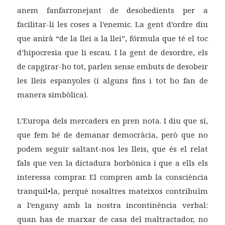
anem fanfarronejant de desobedients per a
facilitar-li les coses a l’enemic. La gent d’ordre diu
que anirà “de la llei a la llei”, fórmula que té el toc
d’hipocresia que li escau. I la gent de desordre, els
de capgirar-ho tot, parlen sense embuts de desobeir
les lleis espanyoles (i alguns fins i tot ho fan de
manera simbòlica).
L’Europa dels mercaders en pren nota. I diu que sí,
que fem bé de demanar democràcia, però que no
podem seguir saltant-nos les lleis, que és el relat
fals que ven la dictadura borbònica i que a ells els
interessa comprar. El compren amb la consciència
tranquil•la, perquè nosaltres mateixos contribuïm
a l’engany amb la nostra incontinència verbal:
quan has de marxar de casa del maltractador, no