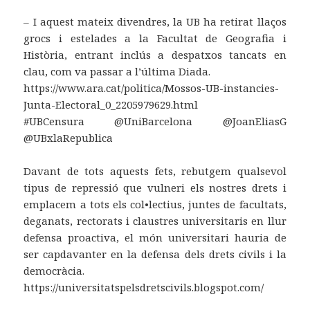
‒ I aquest mateix divendres, la UB ha retirat llaços
grocs i estelades a la Facultat de Geografia i
Història, entrant inclús a despatxos tancats en
clau, com va passar a l’última Diada.
https://www.ara.cat/politica/Mossos-UB-instancies-
Junta-Electoral_0_2205979629.html
#UBCensura @UniBarcelona @JoanEliasG
@UBxlaRepublica
Davant de tots aquests fets, rebutgem qualsevol
tipus de repressió que vulneri els nostres drets i
emplacem a tots els col•lectius, juntes de facultats,
deganats, rectorats i claustres universitaris en llur
defensa proactiva, el món universitari hauria de
ser capdavanter en la defensa dels drets civils i la
democràcia.
https://universitatspelsdretscivils.blogspot.com/