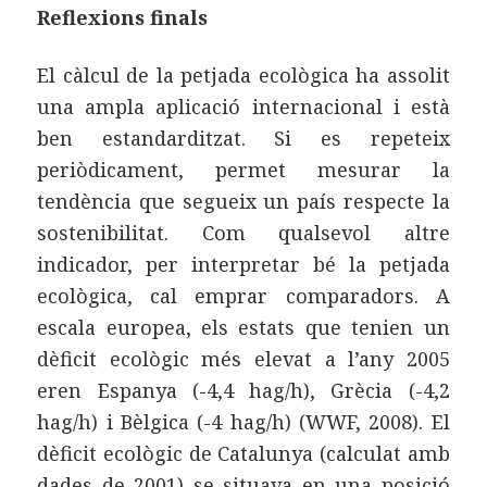
Reflexions finals
El càlcul de la petjada ecològica ha assolit
una ampla aplicació internacional i està
ben estandarditzat. Si es repeteix
periòdicament, permet mesurar la
tendència que segueix un país respecte la
sostenibilitat. Com qualsevol altre
indicador, per interpretar bé la petjada
ecològica, cal emprar comparadors. A
escala europea, els estats que tenien un
dèficit ecològic més elevat a l’any 2005
eren Espanya (-4,4 hag/h), Grècia (-4,2
hag/h) i Bèlgica (-4 hag/h) (WWF, 2008). El
dèficit ecològic de Catalunya (calculat amb
dades de 2001) se situava en una posició