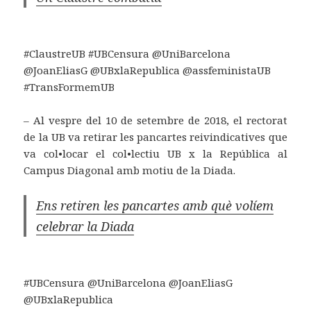
#ClaustreUB #UBCensura @UniBarcelona
@JoanEliasG @UBxlaRepublica @assfeministaUB
#TransFormemUB
‒ Al vespre del 10 de setembre de 2018, el rectorat
de la UB va retirar les pancartes reivindicatives que
va col•locar el col•lectiu UB x la República al
Campus Diagonal amb motiu de la Diada.
Ens retiren les pancartes amb què volíem
celebrar la Diada
#UBCensura @UniBarcelona @JoanEliasG
@UBxlaRepublica