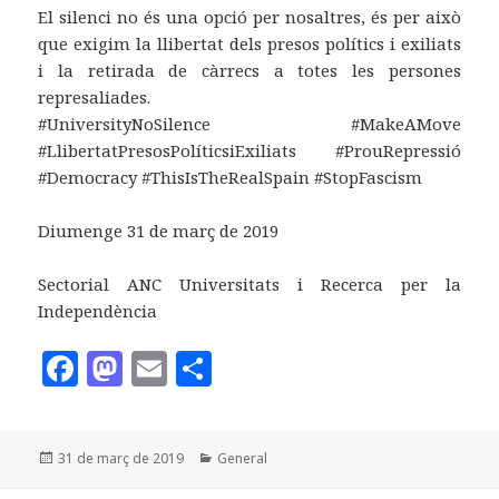
El silenci no és una opció per nosaltres, és per això
que exigim la llibertat dels presos polítics i exiliats
i la retirada de càrrecs a totes les persones
represaliades.
#UniversityNoSilence #MakeAMove
#LlibertatPresosPolíticsiExiliats #ProuRepressió
#Democracy #ThisIsTheRealSpain #StopFascism
Diumenge 31 de març de 2019
Sectorial ANC Universitats i Recerca per la
Independència
F
M
E
C
a
as
m
o
c
to
ai
m
Publicat
Categories
31 de març de 2019
General
e
d
l
p
el