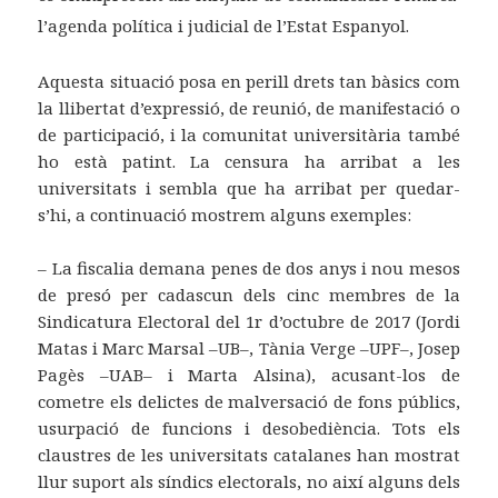
l’agenda política i judicial de l’Estat Espanyol.
Aquesta situació posa en perill drets tan bàsics com
la llibertat d’expressió, de reunió, de manifestació o
de participació, i la comunitat universitària també
ho està patint. La censura ha arribat a les
universitats i sembla que ha arribat per quedar-
s’hi, a continuació mostrem alguns exemples:
‒ La fiscalia demana penes de dos anys i nou mesos
de presó per cadascun dels cinc membres de la
Sindicatura Electoral del 1r d’octubre de 2017 (Jordi
Matas i Marc Marsal ‒UB‒, Tània Verge ‒UPF‒, Josep
Pagès ‒UAB‒ i Marta Alsina), acusant-los de
cometre els delictes de malversació de fons públics,
usurpació de funcions i desobediència. Tots els
claustres de les universitats catalanes han mostrat
llur suport als síndics electorals, no així alguns dels