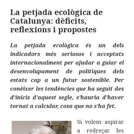
b
o
a
o
n
rt
La petjada ecològica de
Catalunya: dèficits,
o
ei
reflexions i propostes
k
x
La petjada ecològica és un dels
indicadors més seriosos i acceptats
internacionalment per ajudar a guiar el
desenvolupament de polítiques dels
estats cap a un futur sostenible. Per
conèixer les tendències que ha seguit des
d’inicis d’aquest segle, s’hauria d’haver
tornat a calcular, cosa que no s’ha fet.
Si volem aspirar
a redreçar les