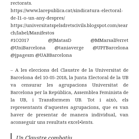
rectorats.
https://www.larepublica.cat/sindicatura-electoral-
de-l1-o-un-any-despres/
https://universitatspelsdretscivils.blogspot.com/sear
ch/label/Manifestos
#1O2017 @JMatasD @MMarsalFerret
@UniBarcelona @taniaverge @UPFBarcelona
@jpagesm @UABBarcelona
‒ A les eleccions del Claustre de la Universitat de
Barcelona del 10-05-2018, la Junta Electoral de la UB
va censurar les agrupacions Universitat de
Barcelona per la República, Assemblea Feminista de
la UB, i Transformem UB. Tot i això, els
representants d’aquestes agrupacions, que es van
haver de presentar de manera individual, van
aconseguir uns resultats excel•lents.
Un Claustre combatiu