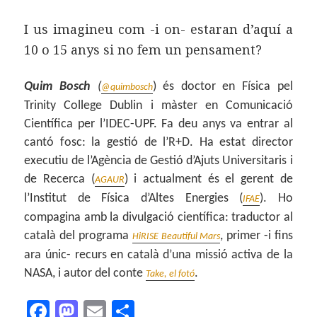
I us imagineu com -i on- estaran d’aquí a
10 o 15 anys si no fem un pensament?
Quim Bosch
(
) és doctor en Física pel
@quimbosch
Trinity College Dublin i màster en Comunicació
Científica per l’IDEC-UPF. Fa deu anys va entrar al
cantó fosc: la gestió de l’R+D. Ha estat director
executiu de l’Agència de Gestió d’Ajuts Universitaris i
de Recerca (
) i actualment és el gerent de
AGAUR
l’Institut de Física d’Altes Energies (
). Ho
IFAE
compagina amb la divulgació científica: traductor al
català del programa
, primer -i fins
HiRISE Beautiful Mars
ara únic- recurs en català d’una missió activa de la
NASA, i autor del conte
.
Take, el fotó
F
M
E
C