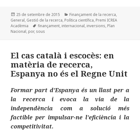
c
to
ai
m
Publicat
Categories
25 de setembre de 2015
Finançament de la recerca
,
e
d
l
p
el
General
,
Gestió de la recerca
,
Política científica
,
Premi ICREA
b
o
a
Etiquetes
Acadèmia
finançament
,
internacional
,
inversions
,
Plan
Nacional
,
por
,
sous
o
n
rt
o
ei
El cas català i escocès: en
k
x
matèria de recerca,
Espanya no és el Regne Unit
Formar part d’Espanya és un llast per a
la recerca i evoca la via de la
independència com a solució més
factible per impulsar-ne l’eficiència i la
competitivitat.