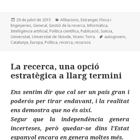
a
as
m
o
c
to
ai
m
Publicat
Categories
29 de juliol de 2015
Afiliacions
,
Estranger
,
Física i
e
d
l
p
el
Enginyeries
,
General
,
Gestió de la recerca
,
Informàtica
,
b
o
a
Intel·ligència artificial
,
Política científica
,
Publicació
,
Suècia
,
Etiquetes
Universitat
,
Universitat de Skövde
,
Vicenc Torra
autogovern
,
o
n
rt
Catalunya
,
Europa
,
Política
,
recerca
,
recursos
o
ei
k
x
La recerca, una opció
estratègica a llarg termini
Ens sentim dir que cal ser un país gran i
poderós per tirar endavant, i la realitat
ens demostra que no és així.
Segur que la independència genera
incerteses, però quedar-se dins l’Estat
espanyol encara en genera moltes més.