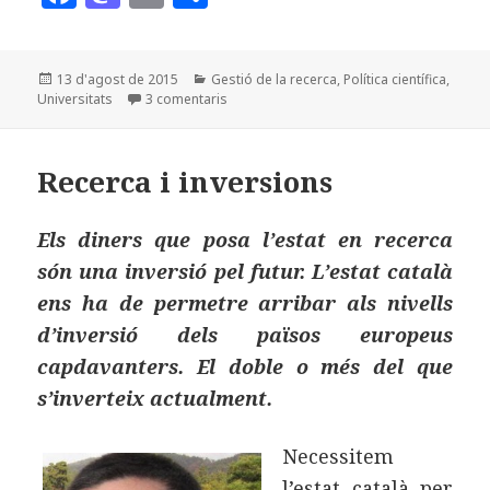
a
as
m
o
c
to
ai
m
Publicat
Categories
13 d'agost de 2015
Gestió de la recerca
,
Política científica
,
e
d
l
p
el
a Com el diner, el talent crida talent
Universitats
3 comentaris
b
o
a
o
n
rt
Recerca i inversions
o
ei
k
x
Els diners que posa l’estat en recerca
són una inversió pel futur. L’estat català
ens ha de permetre arribar als nivells
d’inversió dels països europeus
capdavanters. El doble o més del que
s’inverteix actualment.
Necessitem
l’estat català per