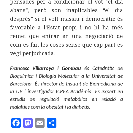
pensades per a condicionar el vot “el dia
abans”, però son inaplicables “el dia
després” si el volt massiu i democràtic és
favorable a l’Estat propi i no hi ha més
remei que entrar en una negociació de
com es fan les coses sense que cap part es
vegi perjudicada.
Francesc Villarroya i Gombau
és Catedràtic de
Bioquímica i Biologia Molecular a la Universitat de
Barcelona. És director de Institut de Biomedicina de
la UB i investigador ICREA Acadèmia. És expert en
estudis de regulació metabòlica en relació a
malalties com la obesitat i la diabetis.
F
M
E
C
a
as
m
o