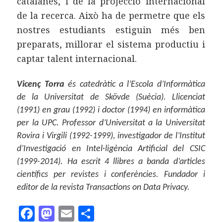
catalanes, i de la projecció internacional
de la recerca. Això ha de permetre que els
nostres estudiants estiguin més ben
preparats, millorar el sistema productiu i
captar talent internacional.
Vicenç Torra
és catedràtic a l’Escola d’Informàtica
de la Universitat de Skövde (Suècia). Llicenciat
(1991) en grau (1992) i doctor (1994) en informàtica
per la UPC. Professor d’Universitat a la Universitat
Rovira i Virgili (1992-1999), investigador de l’Institut
d’Investigació en Intel·ligència Artificial del CSIC
(1999-2014). Ha escrit 4 llibres a banda d’articles
científics per revistes i conferències. Fundador i
editor de la revista Transactions on Data Privacy.
F
M
E
C