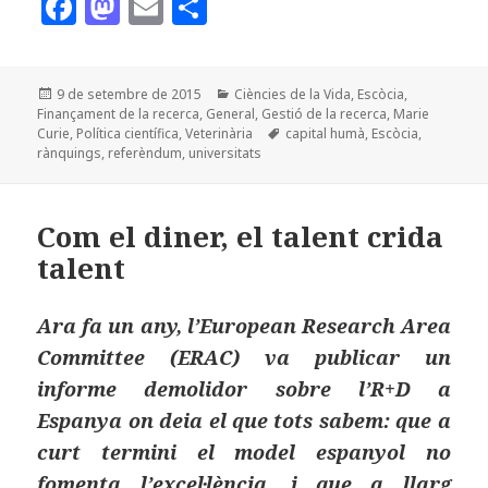
F
M
E
C
a
as
m
o
c
to
ai
m
Publicat
Categories
9 de setembre de 2015
Ciències de la Vida
,
Escòcia
,
e
d
l
p
el
Finançament de la recerca
,
General
,
Gestió de la recerca
,
Marie
b
o
a
Etiquetes
Curie
,
Política científica
,
Veterinària
capital humà
,
Escòcia
,
rànquings
,
referèndum
,
universitats
o
n
rt
o
ei
Com el diner, el talent crida
k
x
talent
Ara fa un any, l’European Research Area
Committee (ERAC) va publicar un
informe demolidor sobre l’R+D a
Espanya on deia el que tots sabem: que a
curt termini el model espanyol no
fomenta l’excel·lència, i que a llarg