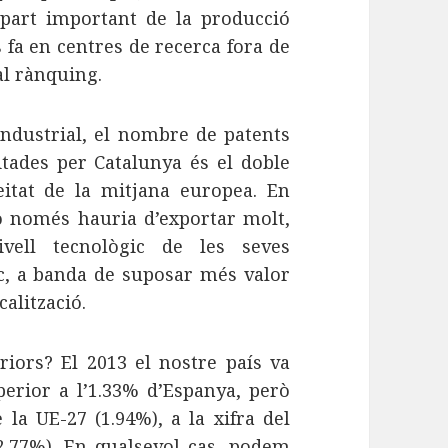
 part important de la producció
s fa en centres de recerca fora de
al rànquing.
-industrial, el nombre de patents
citades per Catalunya és el doble
itat de la mitjana europea. En
no només hauria d’exportar molt,
vell tecnològic de les seves
ic, a banda de suposar més valor
calització.
eriors? El 2013 el nostre país va
perior a l’1.33% d’Espanya, però
 la UE-27 (1.94%), a la xifra del
 (2.77%). En qualsevol cas, podem