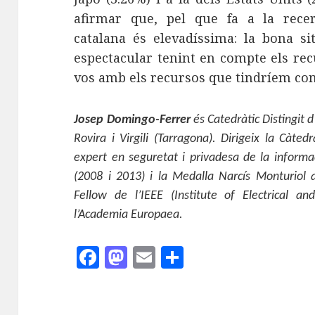
afirmar que, pel que fa a la recer
catalana és elevadíssima: la bona si
espectacular tenint en compte els re
vos amb els recursos que tindríem co
Josep Domingo-Ferrer
és Catedràtic Distingit d
Rovira i Virgili (Tarragona). Dirigeix la Cà
expert en seguretat i privadesa de la inform
(2008 i 2013) i la Medalla Narcís Monturiol al
Fellow de l’IEEE (Institute of Electrical a
l’Academia Europaea.
F
M
E
C
a
as
m
o
c
to
ai
m