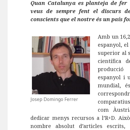
Quan Catalunya es planteja de fer l
veus de sempre fent el discurs de
conscients que el nostre és un país f
Amb un 16,2%
espanyol, el
superior al 
científica
producció 
espanyol i 
mundial, é
correspond
Josep Domingo Ferrer
comparatiu
com Àustri
dedicar menys recursos a l’R+D. Això
nombre absolut d’articles escrits,