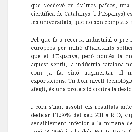
que s’esdevé en d’altres països, una
científica de Catalunya (i d’Espanya) e
les universitats, que no són comptats 
Pel que fa a recerca industrial o pre
europees per milió d’habitants sol·li
que el d’Espanya, però només la me
aquest sentit, la indústria catalana 
com ja fa, sinó augmentar el ni
exportacions. Un bon nivell tecnològ
afegit, és una protecció contra la deslo
I com s’han assolit els resultats ant
dedicar l’1.50% del seu PIB a R+D, su
sensiblement inferior a la mitjana de
Japó (3.26%) i a la dels Estats Units