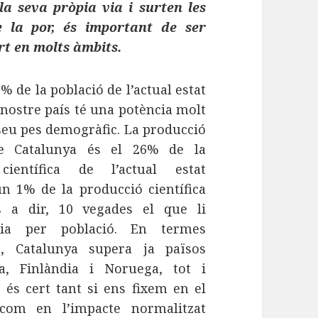
a seva pròpia via i surten les
 la por, és important de ser
ort en molts àmbits.
 de la població de l’actual estat
 nostre país té una potència molt
seu pes demogràfic. La producció
 de Catalunya és el 26% de la
científica de l’actual estat
un 1% de la producció científica
s a dir, 10 vegades el que li
ria per població. En termes
s, Catalunya supera ja països
a, Finlàndia i Noruega, tot i
 és cert tant si ens fixem en el
 com en l’impacte normalitzat