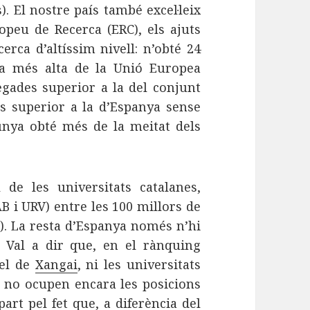
). El nostre país també excel·leix
opeu de Recerca (ERC), els ajuts
rca d’altíssim nivell: n’obté 24
fra més alta de la Unió Europea
gades superior a la del conjunt
es superior a la d’Espanya sense
unya obté més de la meitat dels
de les universitats catalanes,
B i URV) entre les 100 millors de
. La resta d’Espanya només n’hi
 Val a dir que, en el rànquing
 el de
Xangai
, ni les universitats
s no ocupen encara les posicions
part pel fet que, a diferència del