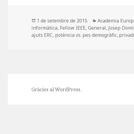
e
d
l
p
b
o
a
o
n
rt
Publicat
Categories
1 de setembre de 2015
Academia Euro
el
informàtica
,
Fellow IEEE
,
General
,
Josep Domi
o
ei
ajuts ERC
,
potència vs. pes demogràfic
,
privad
k
x
Gràcies al WordPress.