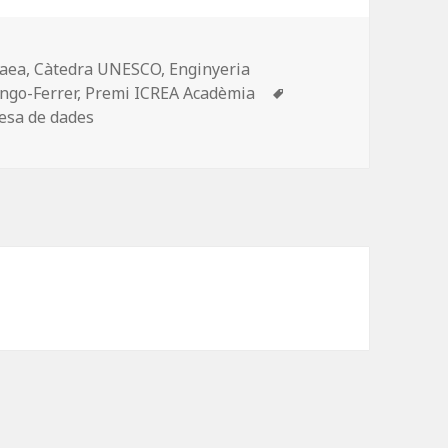
paea
,
Càtedra UNESCO
,
Enginyeria
Etiquetes
ngo-Ferrer
,
Premi ICREA Acadèmia
esa de dades