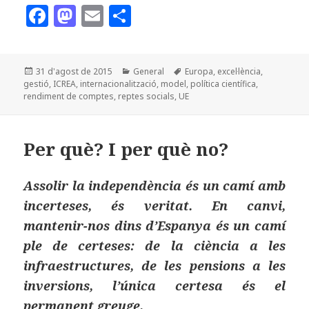
F
M
E
C
a
as
m
o
c
to
ai
m
Publicat
Categories
Etiquetes
31 d'agost de 2015
General
Europa
,
excel·lència
,
e
d
l
p
el
gestió
,
ICREA
,
internacionalització
,
model
,
política científica
,
b
o
a
rendiment de comptes
,
reptes socials
,
UE
o
n
rt
o
ei
Per què? I per què no?
k
x
Assolir la independència és un camí amb
incerteses, és veritat. En canvi,
mantenir-nos dins d’Espanya és un camí
ple de certeses: de la ciència a les
infraestructures, de les pensions a les
inversions, l’única certesa és el
permanent greuge.