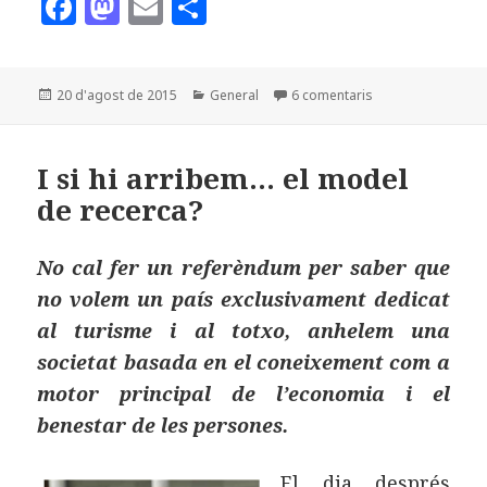
F
M
E
C
a
as
m
o
c
to
ai
m
Publicat
Categories
a Compromesos (a
20 d'agost de 2015
General
6 comentaris
e
d
l
p
el
b
o
a
o
n
rt
I si hi arribem… el model
de recerca?
o
ei
k
x
No cal fer un referèndum per saber que
no volem un país exclusivament dedicat
al turisme i al totxo, anhelem una
societat basada en el coneixement com a
motor principal de l’economia i el
benestar de les persones.
El dia després