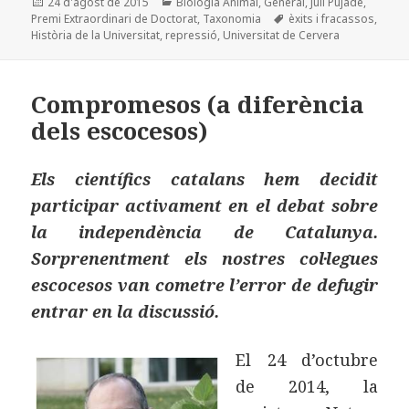
Publicat
Categories
24 d'agost de 2015
Biologia Animal
,
General
,
Juli Pujade
,
e
d
l
p
el
Etiquetes
Premi Extraordinari de Doctorat
,
Taxonomia
èxits i fracassos
,
b
o
a
Història de la Universitat
,
repressió
,
Universitat de Cervera
o
n
rt
o
ei
Compromesos (a diferència
k
x
dels escocesos)
Els científics catalans hem decidit
participar activament en el debat sobre
la independència de Catalunya.
Sorprenentment els nostres col·legues
escocesos van cometre l’error de defugir
entrar en la discussió.
El 24 d’octubre
de 2014, la