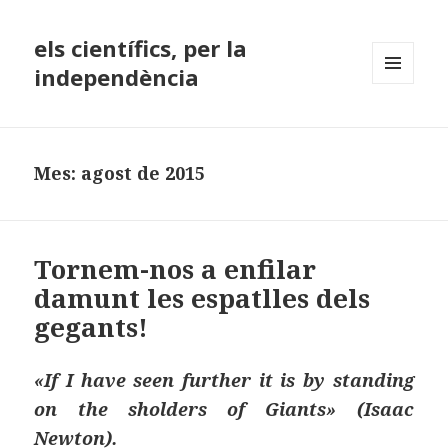
els científics, per la
independència
MENÚ
I
GINYS
Mes:
agost de 2015
Tornem-nos a enfilar
damunt les espatlles dels
gegants!
«If I have seen further it is by standing
on the sholders of Giants» (Isaac
Newton).