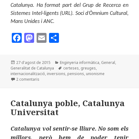
Catalunya. Ha format part del Grup de Recerca en
Sistemes Intel·ligents (URL). Soci d’Òmnium Cultural,
Mans Unides i ANC.
F
M
E
C
a
as
m
o
c
to
ai
m
Publicat
Categories
27 d'agost de 2015
Enginyeria informàtica
,
General
,
e
d
l
p
el
Etiquetes
Generalitat de Catalunya
certeses
,
greuges
,
b
o
a
internacionalització
,
inversions
,
pensions
,
unionisme
a Per què? I per què no?
2 comentaris
o
n
rt
o
ei
Catalunya poble, Catalunya
k
x
Universitat
Catalunya vol sentir-se lliure. No som els
millors, però hem de poder tenir