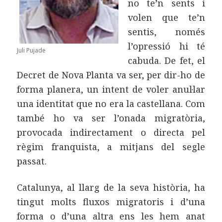
no te’n sents i
volen que te’n
sentis, només
l’opressió hi té
Juli Pujade
cabuda. De fet, el
Decret de Nova Planta va ser, per dir-ho de
forma planera, un intent de voler anul·lar
una identitat que no era la castellana. Com
també ho va ser l’onada migratòria,
provocada indirectament o directa pel
règim franquista, a mitjans del segle
passat.
Catalunya, al llarg de la seva història, ha
tingut molts fluxos migratoris i d’una
forma o d’una altra ens les hem anat