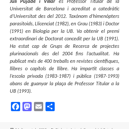
Juli Pujade i Villar
és Professor Titular de la
Universitat de Barcelona i acreditat a catedràtic
d’Universitat des del 2012. Taxònom d’himenòpters
parasitoids, Llicenciat (1982), en Grau (1983) i Doctor
(1991) en Biologia per la UB. Va obtenir el premi
extraordinari de Doctorat concedit per la UB (1991).
Ha estat cap de Grups de Recerca de projectes
plurinacionals des del 2004 fins l’actualitat. Ha
publicat més de 400 treballs en revistes científiques,
llibres o capítols de llibre. Ha impartit classes a
l’escola privada (1983-1987) i pública (1987-1993)
abans de guanyar la plaça de Professor Titular a la
UB (1993).
F
M
E
C
a
as
m
o
c
to
ai
m