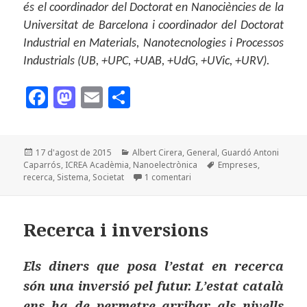
és el coordinador del Doctorat en Nanociències de la
Universitat de Barcelona i coordinador del Doctorat
Industrial en Materials, Nanotecnologies i Processos
Industrials (UB, +UPC, +UAB, +UdG, +UVic, +URV).
F
M
E
C
a
as
m
o
c
to
ai
m
Publicat
Categories
17 d'agost de 2015
Albert Cirera
,
General
,
Guardó Antoni
e
d
l
p
el
Etiquetes
Caparrós
,
ICREA Acadèmia
,
Nanoelectrònica
Empreses
,
b
o
a
a I si hi arribem… el model de
recerca
,
Sistema
,
Societat
1 comentari
o
n
rt
o
ei
Recerca i inversions
k
x
Els diners que posa l’estat en recerca
són una inversió pel futur. L’estat català
ens ha de permetre arribar als nivells