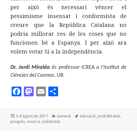
per això és necessari vèncer el
pessimisme insensat i conformista de
creure que la República Catalana no
podria millorar res de les coses que no
funcionen bé a Espanya. I per això ara
volem votar Sí a la independència.
Dr. Jordi Miralda
és professor ICREA a l’Institut de
Ciències del Cosmos, UB.
F
M
E
C
a
as
m
o
c
to
ai
m
Publicat
Categories
Etiquetes
3 d'agost de 2017
General
educació
,
Jordi Miralda
,
e
d
l
p
el
progrés
,
recerca
,
solidaritat
b
o
a