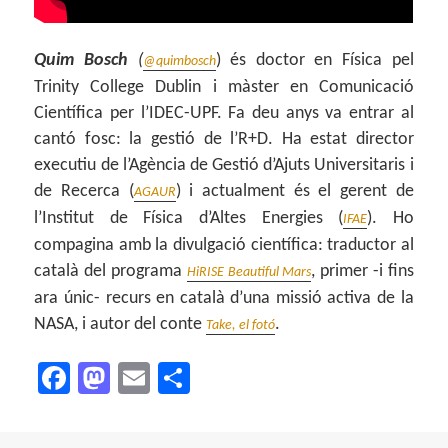
Quim Bosch
(
) és doctor en Física pel
@quimbosch
Trinity College Dublin i màster en Comunicació
Científica per l’IDEC-UPF. Fa deu anys va entrar al
cantó fosc: la gestió de l’R+D. Ha estat director
executiu de l’Agència de Gestió d’Ajuts Universitaris i
de Recerca (
) i actualment és el gerent de
AGAUR
l’Institut de Física d’Altes Energies (
). Ho
IFAE
compagina amb la divulgació científica: traductor al
català del programa
, primer -i fins
HiRISE Beautiful Mars
ara únic- recurs en català d’una missió activa de la
NASA, i autor del conte
.
Take, el fotó
F
M
E
C
a
as
m
o
c
to
ai
m