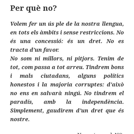
o
n
rt
Per què no?
o
ei
k
x
Volem fer un ús ple de la nostra llengua,
en tots els àmbits i sense restriccions. No
és una concessió: és un dret. No es
tracta d’un favor.
No som ni millors, ni pitjors. Tenim de
tot, com passa a tot arreu. Tindrem bons
i mals ciutadans, alguns polítics
honestos i la majoria corruptes: d’això
no ens en salvarà ningú. No tindrem el
paradís, amb la independència.
Simplement, gaudirem d’un dret que és
nostre.