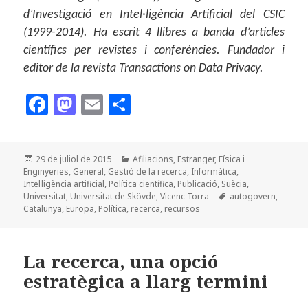
d’Investigació en Intel·ligència Artificial del CSIC
(1999-2014). Ha escrit 4 llibres a banda d’articles
científics per revistes i conferències. Fundador i
editor de la revista Transactions on Data Privacy.
F
M
E
C
a
as
m
o
c
to
ai
m
Publicat
Categories
29 de juliol de 2015
Afiliacions
,
Estranger
,
Física i
e
d
l
p
el
Enginyeries
,
General
,
Gestió de la recerca
,
Informàtica
,
b
o
a
Intel·ligència artificial
,
Política científica
,
Publicació
,
Suècia
,
Etiquetes
Universitat
,
Universitat de Skövde
,
Vicenc Torra
autogovern
,
o
n
rt
Catalunya
,
Europa
,
Política
,
recerca
,
recursos
o
ei
k
x
La recerca, una opció
estratègica a llarg termini