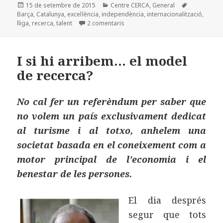
Publicat
Categories
Etiquetes
15 de setembre de 2015
Centre CERCA
,
General
e
d
l
p
el
Barça
,
Catalunya
,
excel·lència
,
independència
,
internacionalització
,
b
o
a
a Barça, recerca i independència (
lliga
,
recerca
,
talent
2 comentaris
o
n
rt
o
ei
I si hi arribem… el model
k
x
de recerca?
No cal fer un referèndum per saber que
no volem un país exclusivament dedicat
al turisme i al totxo, anhelem una
societat basada en el coneixement com a
motor principal de l’economia i el
benestar de les persones.
El dia després
segur que tots