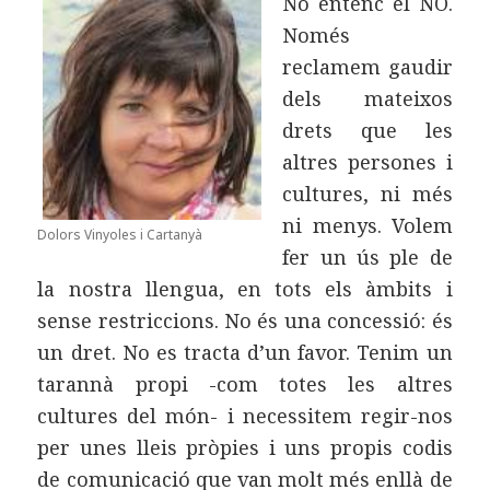
No entenc el NO.
Només
reclamem gaudir
dels mateixos
drets que les
altres persones i
cultures, ni més
ni menys. Volem
Dolors Vinyoles i Cartanyà
fer un ús ple de
la nostra llengua, en tots els àmbits i
sense restriccions. No és una concessió: és
un dret. No es tracta d’un favor. Tenim un
tarannà propi -com totes les altres
cultures del món- i necessitem regir-nos
per unes lleis pròpies i uns propis codis
de comunicació que van molt més enllà de