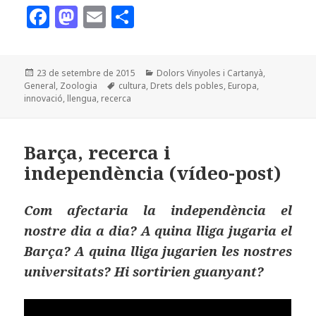
F
M
E
C
a
as
m
o
c
to
ai
m
Publicat
Categories
23 de setembre de 2015
Dolors Vinyoles i Cartanyà
,
e
d
l
p
el
Etiquetes
General
,
Zoologia
cultura
,
Drets dels pobles
,
Europa
,
b
o
a
innovació
,
llengua
,
recerca
o
n
rt
o
ei
Barça, recerca i
k
x
independència (vídeo-post)
Com afectaria la independència el
nostre dia a dia? A quina lliga jugaria el
Barça? A quina lliga jugarien les nostres
universitats? Hi sortirien guanyant?