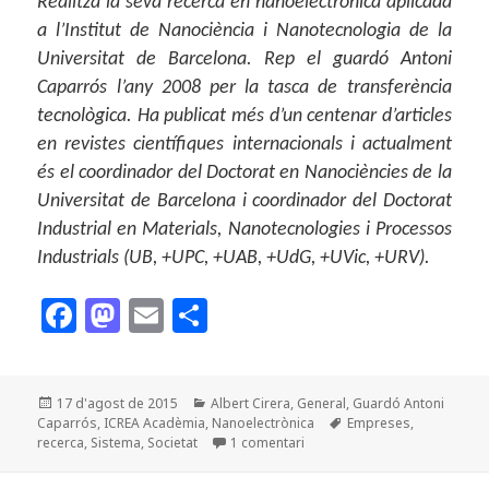
Realitza la seva recerca en nanoelectrònica aplicada
a l’Institut de Nanociència i Nanotecnologia de la
Universitat de Barcelona. Rep el guardó Antoni
Caparrós l’any 2008 per la tasca de transferència
tecnològica. Ha publicat més d’un centenar d’articles
en revistes científiques internacionals i actualment
és el coordinador del Doctorat en Nanociències de la
Universitat de Barcelona i coordinador del Doctorat
Industrial en Materials, Nanotecnologies i Processos
Industrials (UB, +UPC, +UAB, +UdG, +UVic, +URV).
F
M
E
C
a
as
m
o
c
to
ai
m
Publicat
Categories
17 d'agost de 2015
Albert Cirera
,
General
,
Guardó Antoni
e
d
l
p
el
Etiquetes
Caparrós
,
ICREA Acadèmia
,
Nanoelectrònica
Empreses
,
b
o
a
a I si hi arribem… el model de
recerca
,
Sistema
,
Societat
1 comentari