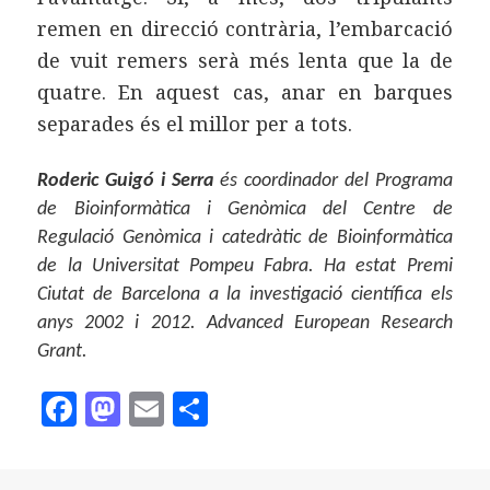
remen en direcció contrària, l’embarcació
de vuit remers serà més lenta que la de
quatre. En aquest cas, anar en barques
separades és el millor per a tots.
Roderic Guigó i Serra
és coordinador del Programa
de Bioinformàtica i Genòmica del Centre de
Regulació Genòmica i catedràtic de Bioinformàtica
de la Universitat Pompeu Fabra. Ha estat Premi
Ciutat de Barcelona a la investigació científica els
anys 2002 i 2012. Advanced European Research
Grant.
F
M
E
C
a
as
m
o
c
to
ai
m