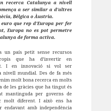
n recerca Catalunya a nivell
omença a ser similar a d’altres
cia, Bèlgica o Àustria.
a euro que rep d’Europa per fer
nt, Europa no es pot permetre
atalunya de forma activa.
s un país petit sense recursos
propis que ha d’invertir en
t. I en innovació si vol ser
a nivell mundial. Des de fa més
tenim molt bona recerca en molts
a de les gràcies que ha tingut és
at mantinguda per governs de
ic molt diferent. I això ens ha
ar endavant amb independència