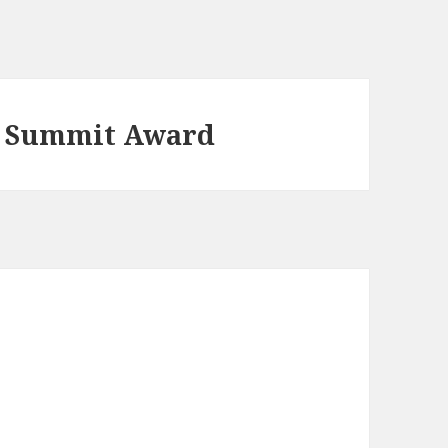
h Summit Award
t