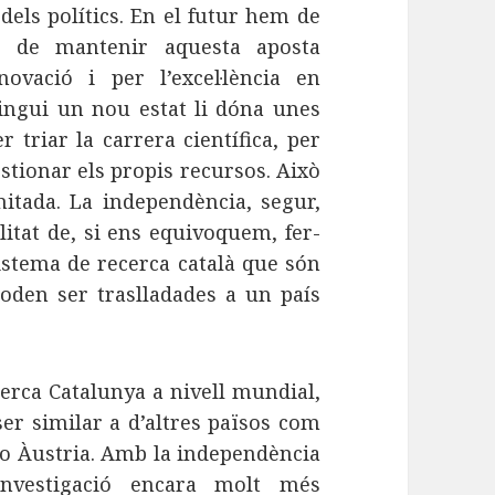
 dels polítics. En el futur hem de
s de mantenir aquesta aposta
ovació i per l’excel·lència en
vingui un nou estat li dóna unes
 triar la carrera científica, per
estionar els propis recursos. Això
mitada. La independència, segur,
itat de, si ens equivoquem, fer-
istema de recerca català que són
poden ser traslladades a un país
erca Catalunya a nivell mundial,
er similar a d’altres països com
 o Àustria. Amb la independència
nvestigació encara molt més