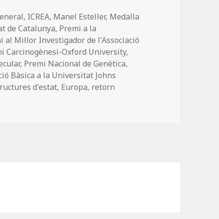
eneral
,
ICREA
,
Manel Esteller
,
Medalla
tat de Catalunya
,
Premi a la
 al Millor Investigador de l'Associació
i Carcinogènesi-Oxford University
,
ecular
,
Premi Nacional de Genètica
,
ió Bàsica a la Universitat Johns
quetes
ructures d'estat
,
Europa
,
retorn