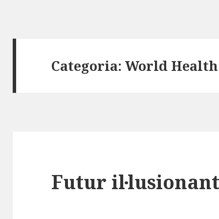
Categoria:
World Healt
Futur il·lusionan