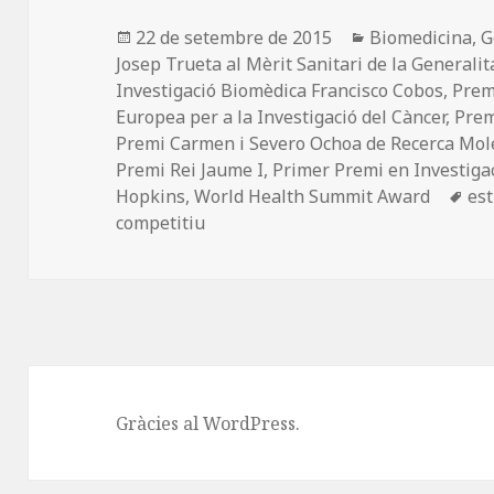
b
o
a
o
n
rt
Publicat
Categories
22 de setembre de 2015
Biomedicina
,
G
el
Josep Trueta al Mèrit Sanitari de la Generali
o
ei
Investigació Biomèdica Francisco Cobos
,
Premi
k
x
Europea per a la Investigació del Càncer
,
Prem
Premi Carmen i Severo Ochoa de Recerca Mol
Premi Rei Jaume I
,
Primer Premi en Investigac
Eti
Hopkins
,
World Health Summit Award
est
competitiu
Gràcies al WordPress.