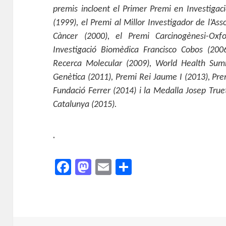
premis incloent el Primer Premi en Investigaci
(1999), el Premi al Millor Investigador de l’Ass
Càncer (2000), el Premi Carcinogènesi-Oxf
Investigació Biomèdica Francisco Cobos (20
Recerca Molecular (2009), World Health Sum
Genètica (2011), Premi Rei Jaume I (2013), Pr
Fundació Ferrer (2014) i la Medalla Josep Truet
Catalunya (2015).
.
F
M
E
C
a
as
m
o
c
to
ai
m
e
d
l
p