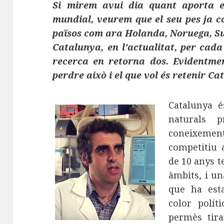
Si mirem avui dia quant aporta e
mundial, veurem que el seu pes ja c
països com ara Holanda, Noruega, Suè
Catalunya, en l’actualitat, per cad
recerca en retorna dos. Evidentme
perdre això i el que vol és retenir C
Catalunya é
naturals 
coneixemen
competitiu 
de 10 anys 
àmbits, i un
que ha est
color polít
permès tir