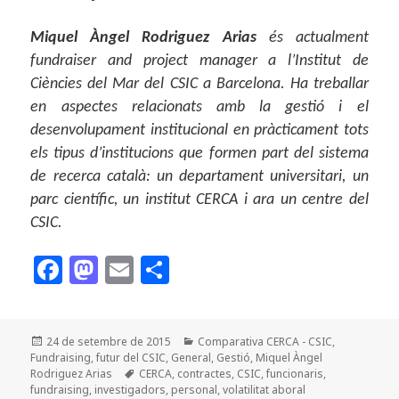
Miquel Àngel Rodriguez Arias
és actualment
fundraiser and project manager a l’Institut de
Ciències del Mar del CSIC a Barcelona. Ha treballar
en aspectes relacionats amb la gestió i el
desenvolupament institucional en pràcticament tots
els tipus d’institucions que formen part del sistema
de recerca català: un departament universitari, un
parc científic, un institut CERCA i ara un centre del
CSIC.
F
M
E
C
a
as
m
o
c
to
ai
m
Publicat
Categories
24 de setembre de 2015
Comparativa CERCA - CSIC
,
e
d
l
p
el
Fundraising
,
futur del CSIC
,
General
,
Gestió
,
Miquel Àngel
b
o
a
Etiquetes
Rodriguez Arias
CERCA
,
contractes
,
CSIC
,
funcionaris
,
fundraising
,
investigadors
,
personal
,
volatilitat aboral