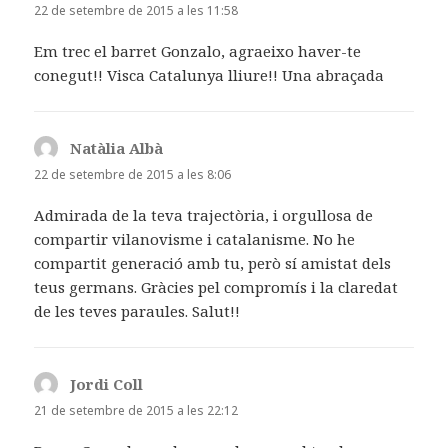
dit:
22 de setembre de 2015 a les 11:58
Em trec el barret Gonzalo, agraeixo haver-te
conegut!! Visca Catalunya lliure!! Una abraçada
Natàlia Albà
ha
dit:
22 de setembre de 2015 a les 8:06
Admirada de la teva trajectòria, i orgullosa de
compartir vilanovisme i catalanisme. No he
compartit generació amb tu, però sí amistat dels
teus germans. Gràcies pel compromís i la claredat
de les teves paraules. Salut!!
Jordi Coll
ha
dit:
21 de setembre de 2015 a les 22:12