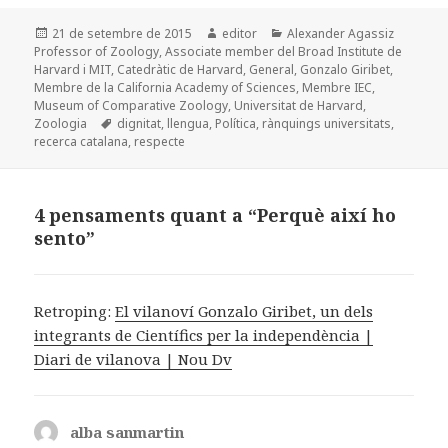
c
to
ai
m
Publicat
Autor
Categories
21 de setembre de 2015
editor
Alexander Agassiz
e
d
l
p
el
Professor of Zoology
,
Associate member del Broad Institute de
b
o
a
Harvard i MIT
,
Catedràtic de Harvard
,
General
,
Gonzalo Giribet
,
Membre de la California Academy of Sciences
,
Membre IEC
,
o
n
rt
Museum of Comparative Zoology
,
Universitat de Harvard
,
Etiquetes
Zoologia
dignitat
,
llengua
,
Política
,
rànquings universitats
,
o
ei
recerca catalana
,
respecte
k
x
4 pensaments quant a “Perquè així ho
sento”
Retroping:
El vilanoví Gonzalo Giribet, un dels
integrants de Científics per la independència |
Diari de vilanova | Nou Dv
alba sanmartin
ha