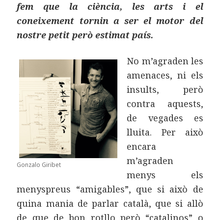
fem que la ciència, les arts i el
coneixement tornin a ser el motor del
nostre petit però estimat país.
No m’agraden les
amenaces, ni els
insults, però
contra aquests,
de vegades es
lluita. Per això
encara
m’agraden
Gonzalo Giribet
menys els
menyspreus “amigables”, que si això de
quina mania de parlar català, que si allò
de que de bon rotllo però “catalinos” o