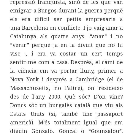
repressió franquista, sinó de les que van
emigrar a Burgos durant la guerra perquè
els era difícil ser petits empresaris a
una Barcelona en conflicte. I jo vaig anar a
Catalunya als quatre anys—“anar” i no
“venir” perquè ja en fa divuit que no hi
visc—, i em va costar un cert temps
sentir-me com a casa. Després, el camí de
la ciència em va portar lluny, primer a
Nova York i després a Cambridge (el de
Massachusetts, no l’altre), on resideixo
des de l’any 2000. Què sóc? D’on vinc?
Doncs sóc un burgalès català que viu als
Estats Units (sí, també tinc passaport
americà). M’és totalment igual que em
diguin Gonzalo, Gonçal o “Gounsalou”.