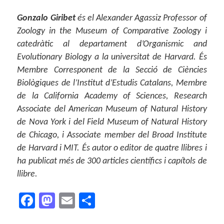
Gonzalo Giribet
és el Alexander Agassiz Professor of
Zoology in the Museum of Comparative Zoology i
catedràtic al departament d’Organismic and
Evolutionary Biology a la universitat de Harvard. És
Membre Corresponent de la Secció de Ciències
Biològiques de l’Institut d’Estudis Catalans, Membre
de la California Academy of Sciences, Research
Associate del American Museum of Natural History
de Nova York i del Field Museum of Natural History
de Chicago, i Associate member del Broad Institute
de Harvard i MIT. És autor o editor de quatre llibres i
ha publicat més de 300 articles científics i capítols de
llibre.
F
M
E
C
a
as
m
o