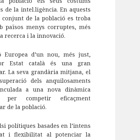
a població els seus costums
de la intel.ligència. En aquests
l conjunt de la població es troba
mb països menys corruptes, més
a recerca i la innovació.
ió Europea d’un nou, més just,
or Estat català és una gran
ar. La seva grandària mitjana, el
 superació dels anquilosaments
 vinculada a una nova dinàmica
 per competir eficaçment
ar de la població.
si polítiques basades en l’intens
 i flexibilitat al potenciar la