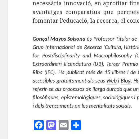
necessària innovació, en aprofitar fins
avantatges comparatius que permeten
fomentar l’educació, la recerca, el co
Gonçal Mayos Solsona
és Professor Titular de 
Grup Internacional de Recerca ‘Cultura, Històr
for Postdisciplinarity and Macrophilosophy (
Extraordinari llicenciatura (UB), Tercer Premi
Riba (IEC). Ha publicat més de 15 llibres i de 
accesibles gratuïtament als seus
Web
i
Blog
. H
referir-se als processos de llarga durada que un
filosòfiques, epistemològiques, sociològiques i 
i dels trencaments en les mentalitats socials.
F
M
E
C
a
as
m
o