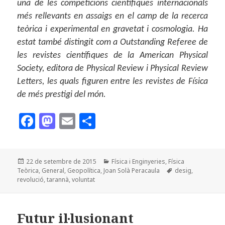
una de les competicions científiques internacionals
més rellevants en assaigs en el camp de la recerca
teòrica i experimental en gravetat i cosmologia. Ha
estat també distingit com a Outstanding Referee de
les revistes científiques de la American Physical
Society, editora de Physical Review i Physical Review
Letters, les quals figuren entre les revistes de Física
de més prestigi del món.
F
M
E
C
a
as
m
o
c
to
ai
m
Publicat
Categories
22 de setembre de 2015
Física i Enginyeries
,
Física
e
d
l
p
el
Etiquetes
Teòrica
,
General
,
Geopolítica
,
Joan Solà Peracaula
desig
,
b
o
a
revolució
,
tarannà
,
voluntat
o
n
rt
o
ei
Futur il·lusionant