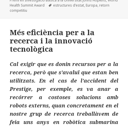
Premi en Investigació Bàsica a la Universitat Johns Hopkins
,
World
k
x
Etiquetes
Health Summit Award
estructures d'estat
,
Europa
,
retorn
competitiu
Més eficiència per a la
recerca i la innovació
tecnològica
Cal exigir que es donin recursos per a la
recerca, però que s’avaluï que estan ben
utilitzats. En el cas de l’accident del
Prestige, per exemple, es va anar a
recórrer a costoses solucions amb
robots externs, quan concretament en el
nostre grup de recerca treballàvem de
feia uns anys en robòtica submarina