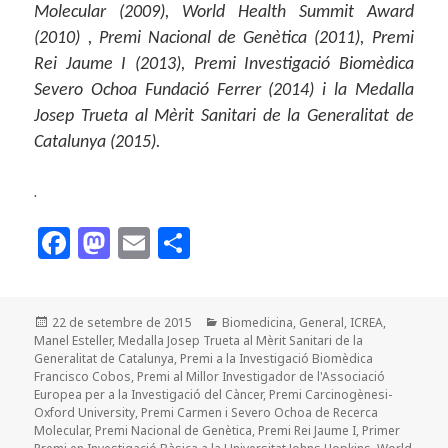
Molecular (2009), World Health Summit Award
(2010) , Premi Nacional de Genètica (2011), Premi
Rei Jaume I (2013), Premi Investigació Biomèdica
Severo Ochoa Fundació Ferrer (2014) i la Medalla
Josep Trueta al Mèrit Sanitari de la Generalitat de
Catalunya (2015).
.
F
M
E
C
a
as
m
o
c
to
ai
m
Publicat
Categories
22 de setembre de 2015
Biomedicina
,
General
,
ICREA
,
e
d
l
p
el
Manel Esteller
,
Medalla Josep Trueta al Mèrit Sanitari de la
b
o
a
Generalitat de Catalunya
,
Premi a la Investigació Biomèdica
Francisco Cobos
,
Premi al Millor Investigador de l'Associació
o
n
rt
Europea per a la Investigació del Càncer
,
Premi Carcinogènesi-
Oxford University
,
Premi Carmen i Severo Ochoa de Recerca
o
ei
Molecular
,
Premi Nacional de Genètica
,
Premi Rei Jaume I
,
Primer