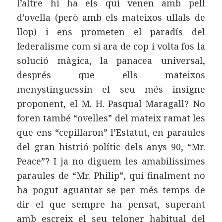
l’altre hi ha els qui venen amb pell
d’ovella (però amb els mateixos ullals de
llop) i ens prometen el paradís del
federalisme com si ara de cop i volta fos la
solució màgica, la panacea universal,
després que ells mateixos
menystinguessin el seu més insigne
proponent, el M. H. Pasqual Maragall? No
foren també “ovelles” del mateix ramat les
que ens “cepillaron” l’Estatut, en paraules
del gran histrió polític dels anys 90, “Mr.
Peace”? I ja no diguem les amabilíssimes
paraules de “Mr. Philip”, qui finalment no
ha pogut aguantar-se per més temps de
dir el que sempre ha pensat, superant
amb escreix el seu teloner habitual del