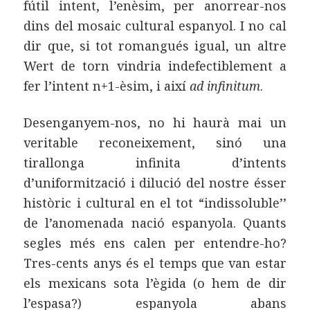
fútil intent, l’enèsim, per anorrear-nos
dins del mosaic cultural espanyol. I no cal
dir que, si tot romangués igual, un altre
Wert de torn vindria indefectiblement a
fer l’intent n+1-èsim, i així
ad infinitum
.
Desenganyem-nos, no hi haurà mai un
veritable reconeixement, sinó una
tirallonga infinita d’intents
d’uniformització i dilució del nostre ésser
històric i cultural en el tot “indissoluble’’
de l’anomenada nació espanyola. Quants
segles més ens calen per entendre-ho?
Tres-cents anys és el temps que van estar
els mexicans sota l’ègida (o hem de dir
l’espasa?) espanyola abans