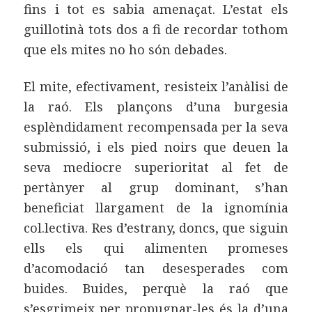
fins i tot es sabia amenaçat. L’estat els
guillotinà tots dos a fi de recordar tothom
que els mites no ho són debades.
El mite, efectivament, resisteix l’anàlisi de
la raó. Els plançons d’una burgesia
esplèndidament recompensada per la seva
submissió, i els pied noirs que deuen la
seva mediocre superioritat al fet de
pertànyer al grup dominant, s’han
beneficiat llargament de la ignomínia
col.lectiva. Res d’estrany, doncs, que siguin
ells els qui alimenten promeses
d’acomodació tan desesperades com
buides. Buides, perquè la raó que
s’esgrimeix per propugnar-les és la d’una