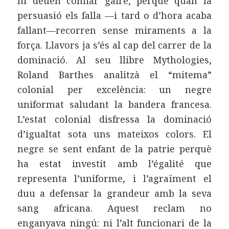
hi deuen confiar gaire, perquè quan la
persuasió els falla —i tard o d’hora acaba
fallant—recorren sense miraments a la
força. Llavors ja s’és al cap del carrer de la
dominació. Al seu llibre Mythologies,
Roland Barthes analitzà el “mitema”
colonial per excelència: un negre
uniformat saludant la bandera francesa.
L’estat colonial disfressa la dominació
d’igualtat sota uns mateixos colors. El
negre se sent enfant de la patrie perquè
ha estat investit amb l’égalité que
representa l’uniforme, i l’agraïment el
duu a defensar la grandeur amb la seva
sang africana. Aquest reclam no
enganyava ningú: ni l’alt funcionari de la