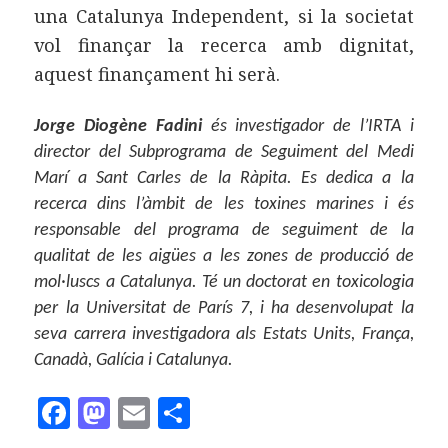
una Catalunya Independent, si la societat
vol finançar la recerca amb dignitat,
aquest finançament hi serà.
Jorge Diogène Fadini
és investigador de l’IRTA i
director del Subprograma de Seguiment del Medi
Marí a Sant Carles de la Ràpita. Es dedica a la
recerca dins l’àmbit de les toxines marines i és
responsable del programa de seguiment de la
qualitat de les aigües a les zones de producció de
mol·luscs a Catalunya. Té un doctorat en toxicologia
per la Universitat de París 7, i ha desenvolupat la
seva carrera investigadora als Estats Units, França,
Canadà, Galícia i Catalunya.
F
M
E
C
a
as
m
o