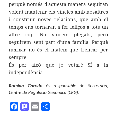
perquè només d’aquesta manera seguiran
volent mantenir els vincles amb nosaltres
i construir noves relacions, que amb el
temps ens tornaran a fer feliços a tots un
altre cop. No viurem plegats, però
seguirem sent part d’una família. Perquè
marxar no és el mateix que trencar per
sempre.
És per això que jo votaré SÍ a la
independència.
Romina Garrido
és responsable de Secretaria,
Centre de Regulació Genòmica (CRG).
F
M
E
C
a
as
m
o