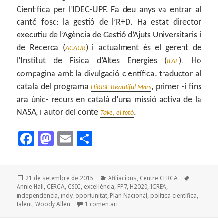
Científica per l’IDEC-UPF. Fa deu anys va entrar al
cantó fosc: la gestió de l’R+D. Ha estat director
executiu de l’Agència de Gestió d’Ajuts Universitaris i
de Recerca (
) i actualment és el gerent de
AGAUR
l’Institut de Física d’Altes Energies (
). Ho
IFAE
compagina amb la divulgació científica: traductor al
català del programa
, primer -i fins
HiRISE Beautiful Mars
ara únic- recurs en català d’una missió activa de la
NASA, i autor del conte
.
Take, el fotó
F
M
E
C
a
as
m
o
c
to
ai
m
Publicat
Categories
Etiquetes
21 de setembre de 2015
Afiliacions
,
Centre CERCA
e
d
l
p
el
Annie Hall
,
CERCA
,
CSIC
,
excel·lència
,
FP7
,
H2020
,
ICREA
,
b
o
a
independència
,
indy
,
oportunitat
,
Plan Nacional
,
política científica
,
a Woody Allen, ciència i independèn
talent
,
Woody Allen
1 comentari
o
n
rt