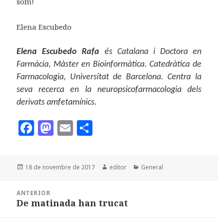
som!
Elena Escubedo
Elena Escubedo Rafa
és Catalana i Doctora en
Farmàcia, Màster en Bioinformàtica. Catedràtica de
Farmacologia, Universitat de Barcelona. Centra la
seva recerca en la neuropsicofarmacologia dels
derivats amfetamínics.
F
M
E
C
a
as
m
o
c
to
ai
m
Publicat
Autor
Categories
18 de novembre de 2017
editor
General
e
d
l
p
el
b
o
a
Navegació
ANTERIOR
d'entrades
o
n
rt
De matinada han trucat
Entrada
anterior: