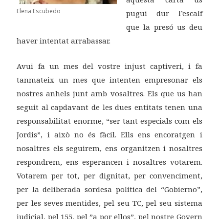
Elena Escubedo
pugui dur l’escalf
que la presó us deu
haver intentat arrabassar.
Avui fa un mes del vostre injust captiveri, i fa
tanmateix un mes que intenten empresonar els
nostres anhels junt amb vosaltres. Els que us han
seguit al capdavant de les dues entitats tenen una
responsabilitat enorme, “ser tant especials com els
Jordis”, i això no és fàcil. Ells ens encoratgen i
nosaltres els seguirem, ens organitzen i nosaltres
respondrem, ens esperancen i nosaltres votarem.
Votarem per tot, per dignitat, per convenciment,
per la deliberada sordesa política del “Gobierno”,
per les seves mentides, pel seu TC, pel seu sistema
judicial, pel 155, pel ”a por ellos”, pel nostre Govern