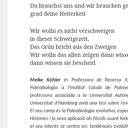
Du brauchst uns und wir brauchen ge
grad deine Heiterkeit
Wir wolln es nicht verschweigen
in dieser Schweigezeit,
Das Grün bricht aus den Zweigen
Wir wolln das allen zeigen dann wisse
dann wissen sie bescheid.
Meike Köhler
és Professora de Recerca I
Paleobiologia a l’Institut Català de Pale
professora associada a la Universitat Autò
Universitat d’Hamburg amb una tesi sobre l’evo
El seu camp és la Paleobiologia evolutiva, espec
Histories i la seva aplicació als fòssils usant hi
el seu interès se centra en: tendències evolutive