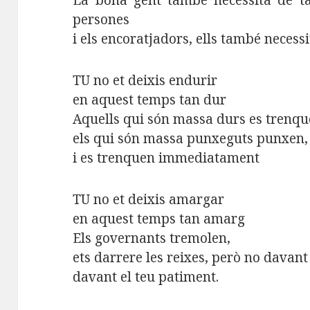
La bona gent també necessita de ta
persones
i els encoratjadors, ells també necess
TU no et deixis endurir
en aquest temps tan dur
Aquells qui són massa durs es trenq
els qui són massa punxeguts punxen,
i es trenquen immediatament
TU no et deixis amargar
en aquest temps tan amarg
Els governants tremolen,
ets darrere les reixes, però no davant
davant el teu patiment.