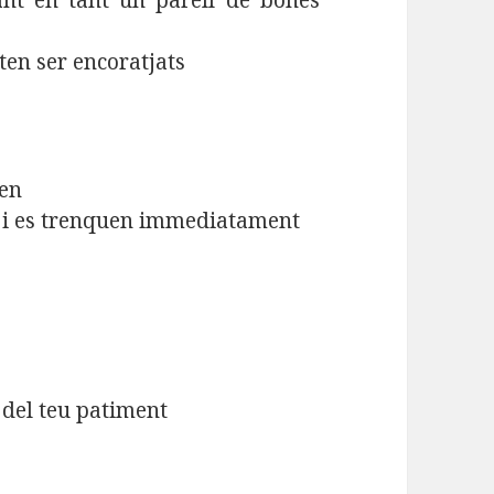
nt en tant un parell de bones
iten ser encoratjats
uen
 i es trenquen immediatament
 del teu patiment