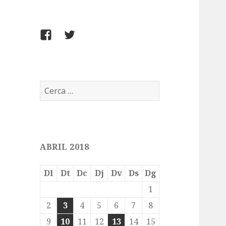
FACEBOOK
TWITTER
Cerca:
ABRIL 2018
Dl
Dt
Dc
Dj
Dv
Ds
Dg
1
2
3
4
5
6
7
8
9
10
11
12
13
14
15