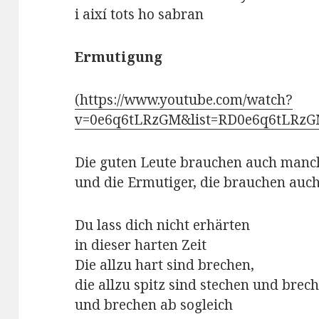
i així tots ho sabran
Ermutigung
(https://www.youtube.com/watch?
v=0e6q6tLRzGM&list=RD0e6q6tLRzG
Die guten Leute brauchen auch manc
und die Ermutiger, die brauchen auc
Du lass dich nicht erhärten
in dieser harten Zeit
Die allzu hart sind brechen,
die allzu spitz sind stechen und brech
und brechen ab sogleich