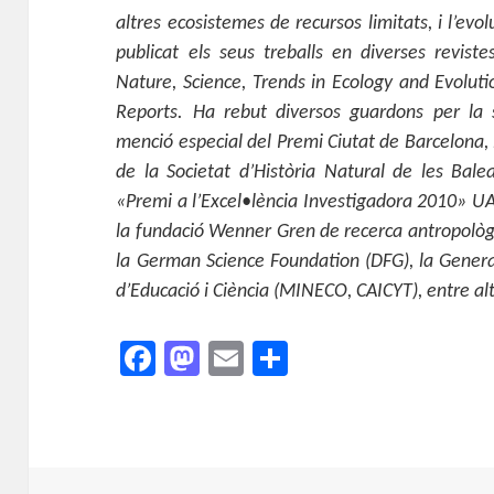
altres ecosistemes de recursos limitats, i l’evol
publicat els seus treballs en diverses revistes
Nature, Science, Trends in Ecology and Evolutio
Reports. Ha rebut diversos guardons per la 
menció especial del Premi Ciutat de Barcelona,
de la Societat d’Història Natural de les Bale
«Premi a l’Excel•lència Investigadora 2010» UA
la fundació Wenner Gren de recerca antropològi
la German Science Foundation (DFG), la General
d’Educació i Ciència (MINECO, CAICYT), entre alt
F
M
E
C
a
as
m
o
c
to
ai
m
e
d
l
p