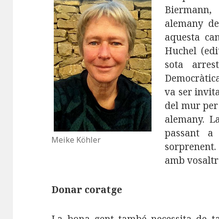
Biermann
alemany del
aquesta can
Huchel (edi
sota arres
Democràtic
va ser invit
del mur per
alemany. La
passant a
Meike Köhler
sorprenent.
amb vosaltr
Donar coratge