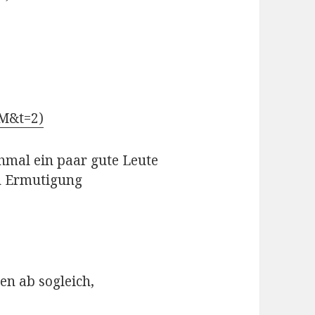
M&t=2)
hmal ein paar gute Leute
h Ermutigung
en ab sogleich,