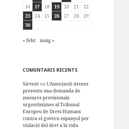
16
17
18
19
20
21
22
23
24
25
26
27
28
29
30
« febr.
maig »
COMENTARIS RECENTS
Sirvent
en
L’Associació Atenes
presenta una demanda de
mesures provisionals
urgentíssimes al Tribunal
Europeu de Drets Humans
contra el govern espanyol per
violació del dret a la vida