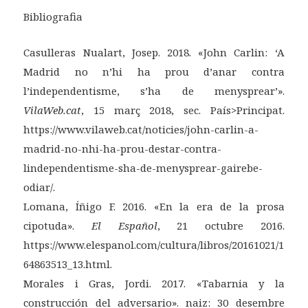
Bibliografia
Casulleras Nualart, Josep. 2018. «John Carlin: ‘A
Madrid no n’hi ha prou d’anar contra
l’independentisme, s’ha de menysprear’».
VilaWeb.cat
, 15 març 2018, sec. País>Principat.
https://www.vilaweb.cat/noticies/john-carlin-a-
madrid-no-nhi-ha-prou-destar-contra-
lindependentisme-sha-de-menysprear-gairebe-
odiar/.
Lomana, Íñigo F. 2016. «En la era de la prosa
cipotuda».
El Español
, 21 octubre 2016.
https://www.elespanol.com/cultura/libros/20161021/1
64863513_13.html.
Morales i Gras, Jordi. 2017. «Tabarnia y la
construcción del adversario». naiz: 30 desembre