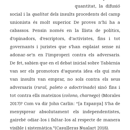
quantitat, la difusió
social i la
qualitat
dels insults procedents del camp
unionista és molt superior. De proves n’hi ha a
cabassos. Pensin només en la llista de polítics,
d’opinadors, d’escriptors, d’activistes, fins i tot
governants i juristes que s’han esplaiat sense ni
adonar-se’n en l’improperi contra els adversaris.
De fet, sabien que en el debat inicial sobre Tabàrnia
van ser els promotors d’aquesta idea els qui més
van insults van emprar, no sols contra els seus
adversaris (
rural, paleto o adoctrinado
) sinó fins i
tot contra ells mateixos (
colono, charnego
) (Morales
2017)? Com va dir John Carlin: “[a Espanya] S’ha de
menysprear absolutament els independentistes,
gairebé odiar-los i faltar-los al respecte de manera
visible i sistemàtica.”(Casulleras Nualart 2018).