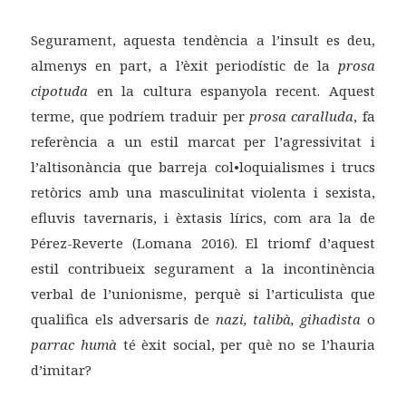
Segurament, aquesta tendència a l’insult es deu,
almenys en part, a l’èxit periodístic de la
prosa
cipotuda
en la cultura espanyola recent. Aquest
terme, que podríem traduir per
prosa caralluda
, fa
referència a un estil marcat per l’agressivitat i
l’altisonància que barreja col•loquialismes i trucs
retòrics amb una masculinitat violenta i sexista,
efluvis tavernaris, i èxtasis lírics, com ara la de
Pérez-Reverte (Lomana 2016). El triomf d’aquest
estil contribueix segurament a la incontinència
verbal de l’unionisme, perquè si l’articulista que
qualifica els adversaris de
nazi, talibà, gihadista
o
parrac humà
té èxit social, per què no se l’hauria
d’imitar?