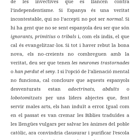
de les invectives que es llancen contra
l’independentisme. Si Espanya és una veritat
incontestable, qui no l’accepti no pot ser
normal
. Si
hi ha gent que no se sent espanyola deu ser que són
ignorants, primitius
o
tribals
i, com els indis, el que
cal és evangelitzar-los. Si tot i haver rebut la bona
nova, els no-creients no combreguen amb la
veritat, deu ser que tenen
les neurones trastornades
o
han perdut el seny
. I si l’opció de l’alienació mental
no funciona, cal concloure que aquests espanyols
desventurats estan
adoctrinats, abduïts
o
lobotomitzats
per uns líders abjectes que, fent
servir males arts, els han induït a error. Igual com
en el passat es van cremar les Bíblies traduïdes a
les llengües vulgars per salvar les ànimes del poble
catòlic, ara convindria clausurar i purificar l’escola