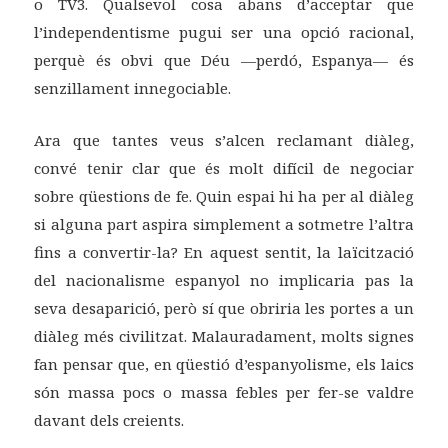
o TV3. Qualsevol cosa abans d’acceptar que
l’independentisme pugui ser una opció racional,
perquè és obvi que Déu —perdó, Espanya— és
senzillament innegociable.
Ara que tantes veus s’alcen reclamant diàleg,
convé tenir clar que és molt difícil de negociar
sobre qüestions de fe. Quin espai hi ha per al diàleg
si alguna part aspira simplement a sotmetre l’altra
fins a convertir-la? En aquest sentit, la laïcització
del nacionalisme espanyol no implicaria pas la
seva desaparició, però sí que obriria les portes a un
diàleg més civilitzat. Malauradament, molts signes
fan pensar que, en qüestió d’espanyolisme, els laics
són massa pocs o massa febles per fer-se valdre
davant dels creients.