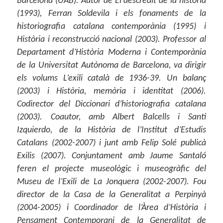
Barcelona (UAB). Autor de El descrèdit de la història
(1993), Ferran Soldevila i els fonaments de la
historiografia catalana contemporània (1995) i
Història i reconstrucció nacional (2003). Professor al
Departament d’Història Moderna i Contemporània
de la Universitat Autònoma de Barcelona, va dirigir
els volums L’exili català de 1936-39. Un balanç
(2003) i Història, memòria i identitat (2006).
Codirector del Diccionari d’historiografia catalana
(2003). Coautor, amb Albert Balcells i Santi
Izquierdo, de la Història de l’Institut d’Estudis
Catalans (2002-2007) i junt amb Felip Solé publicà
Exilis (2007). Conjuntament amb Jaume Santaló
feren el projecte museològic i museogràfic del
Museu de l’Exili de La Jonquera (2002-2007). Fou
director de la Casa de la Generalitat a Perpinyà
(2004-2005) i Coordinador de l’Àrea d’Història i
Pensament Contemporani de la Generalitat de