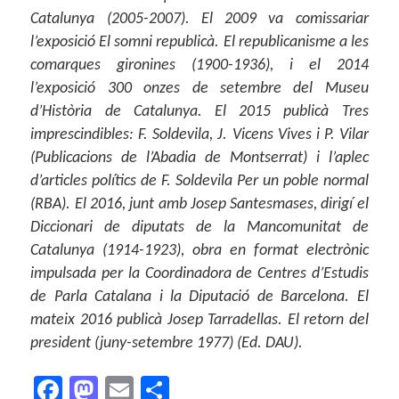
Catalunya (2005-2007). El 2009 va comissariar
l’exposició El somni republicà. El republicanisme a les
comarques gironines (1900-1936), i el 2014
l’exposició 300 onzes de setembre del Museu
d’Història de Catalunya. El 2015 publicà Tres
imprescindibles: F. Soldevila, J. Vicens Vives i P. Vilar
(Publicacions de l’Abadia de Montserrat) i l’aplec
d’articles polítics de F. Soldevila Per un poble normal
(RBA). El 2016, junt amb Josep Santesmases, dirigí el
Diccionari de diputats de la Mancomunitat de
Catalunya (1914-1923), obra en format electrònic
impulsada per la Coordinadora de Centres d’Estudis
de Parla Catalana i la Diputació de Barcelona. El
mateix 2016 publicà Josep Tarradellas. El retorn del
president (juny-setembre 1977) (Ed. DAU).
F
M
E
C