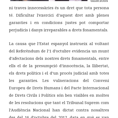
dilacions
ni traves innecessàries és un dret que tota persona
té. Dificultar l’exercici d’aquest dret amb plenes
garanties i en condicions justes pot comportar
perjudicis i danys irreparables a drets fonamentals.
La causa que l’Estat espanyol instrueix al voltant
del Referèndum de l’1 d’octubre evidencia un munt
d’afectacions dels nostres drets fonamentals, entre
ells el de la presumpció d’innocència, la llibertat,
els drets polítics i el d’un procés judicial amb totes
les garanties. Les vulneracions del Conveni
Europeu de Drets Humans i del Pacte Internacional
de Drets Civils i Polítics són ben visibles en moltes
de les resolucions que tant el Tribunal Suprem com
l’Audiència Nacional han dictat contra nosaltres
des del 16 d’octubre del 2017, data en què es van