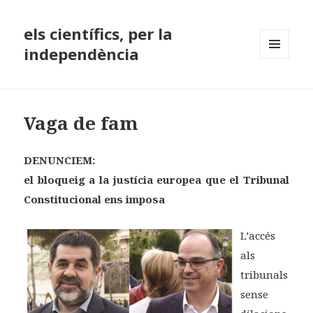
els científics, per la
independència
MENÚ
I
GINYS
Vaga de fam
DENUNCIEM:
el bloqueig a la justícia europea que el Tribunal
Constitucional ens imposa
L’accés
als
tribunals
sense