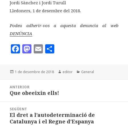
Jordi Sànchez i Jordi Turull
Lledoners, 1 de desembre del 2018.
Podeu adherir-vos a aquesta denuncia al web
DENÚNCIA
F
M
E
C
a
as
m
o
c
to
ai
m
Publicat
Autor
Categories
1 de desembre de 2018
editor
General
e
d
l
p
el
b
o
a
Navegació
ANTERIOR
d'entrades
o
n
rt
Que obeeixin ells!
Entrada
anterior:
o
ei
SEGÜENT
k
x
El dret a l’autodeterminació de
Entrada
Catalunya i el Regne d’Espanya
següent: