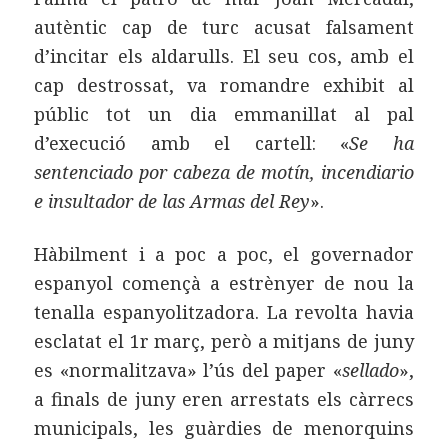
autèntic cap de turc acusat falsament
d’incitar els aldarulls. El seu cos, amb el
cap destrossat, va romandre exhibit al
públic tot un dia emmanillat al pal
d’execució amb el cartell: «
Se ha
sentenciado por cabeza de motín, incendiario
e insultador de las Armas del Rey
».
Hàbilment i a poc a poc, el governador
espanyol començà a estrènyer de nou la
tenalla espanyolitzadora. La revolta havia
esclatat el 1r març, però a mitjans de juny
es «normalitzava» l’ús del paper «
sellado
»,
a finals de juny eren arrestats els càrrecs
municipals, les guàrdies de menorquins