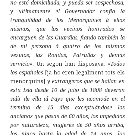
no esté domiciliada, y pueda ser sospechosa,
y ultimamente el Governador confia la
tranquilidad de los Menorquines á ellos
mismos, que los vecinos honrrados se
encarguen de las Guardias, fiando también la
de mi persona á quatro de los mismos
vezinos, las Rondas, Patrullas y demas
servicio
». Un segon ban disposava: «
Todos
los españoles
[ja ho eren legalment tots els
menorquins]
y extrangeros que se hallan en
esta Isla desde 10 de julio de 1808 deveran
salir de ella al Pays que les acomode en el
termino de 15 dias exceptuándose los
ancianos que pasan de 60 años, los impedidos
por naturaleza, mugeres de 50 años arriba,
los niños hasta la edad de 14 años, los